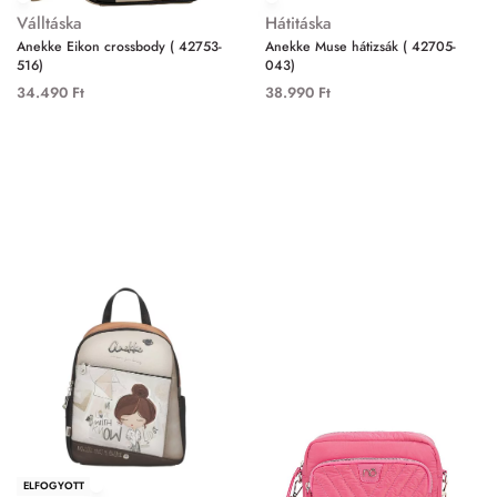
Válltáska
Hátitáska
Anekke Eikon crossbody ( 42753-
Anekke Muse hátizsák ( 42705-
516)
043)
34.490
Ft
38.990
Ft
ELFOGYOTT