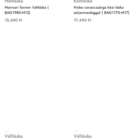
Hátitáska
Kézitáska
Monnari farmer hátitáska (
Nobo narancssárga kézi táska
BAG1980-M12)
selyemszalaggal ( BAG1170-M17)
15.690
Ft
17.490
Ft
Válltáska
Válltáska