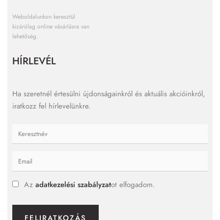
Weboldalunkon keresztül
kizárólag online vásárlásra van
lehetőség.
HÍRLEVÉL
Ha szeretnél értesülni újdonságainkról és aktuális akcióinkról,
iratkozz fel hírlevelünkre.
Az
adatkezelési szabályzat
ot elfogadom.
FELIRATKOZÁS