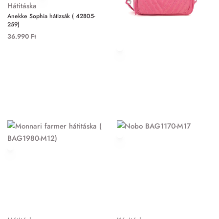
Hátitáska
Válltáska
Anekke Sophia hátizsák ( 42805-
Nobo málna színű crossbody táska
259)
(BAG1010-026)
36.990
Ft
14.990
Ft