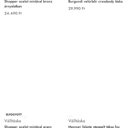
Shopper ocelot mintával bronz
Burgundi velúrbőr crossbody táska
árnyalatban
29.990
Ft
24.490
Ft
ELFOGYOTT
Válltáska
Válltáska
Shopper ocelot mintával arany
Monnari fekete steppelt táksa fox