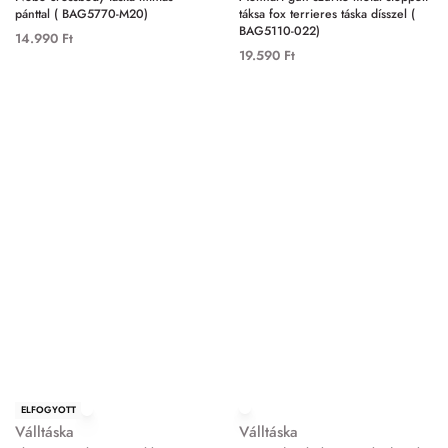
pánttal ( BAG5770-M20)
táksa fox terrieres táska dísszel (
BAG5110-022)
14.990
Ft
19.590
Ft
ELFOGYOTT
Válltáska
Válltáska