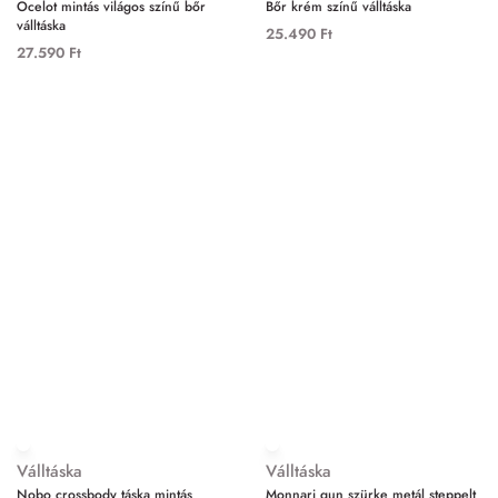
Ocelot mintás világos színű bőr
Bőr krém színű válltáska
válltáska
25.490
Ft
27.590
Ft
Válltáska
Válltáska
Nobo crossbody táska mintás
Monnari gun szürke metál steppelt