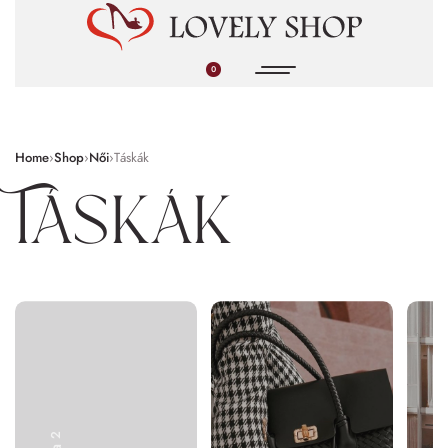
0
Home
›
Shop
›
Női
›
Táskák
Táskák
2