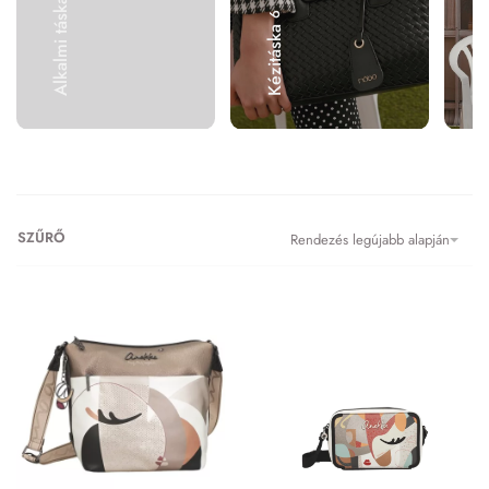
Alkalmi táska
2
6
Kézitáska
Váll
SZŰRŐ
Rendezés legújabb alapján