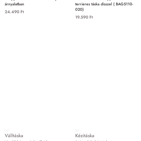
árnyalatban
terrieres táska dísszel ( BAG5110-
020)
24.490
Ft
19.590
Ft
Válltáska
Kézitáska