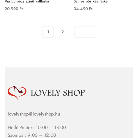
Via 55 bézs színű válltáska
Színes bőr kézitáska
20.990
Ft
34.490
Ft
1
2
lovelyshop@lovelyshop.hu
Hétfő-Péntek: 10:00 – 18:00
Szombat: 9:00 – 12:00