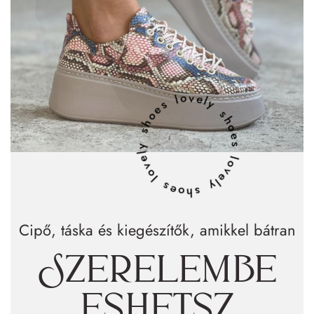
lovely shoes lovely shoes lovely shoes
Cipő, táska és kiegészítők, amikkel bátran
Szerelembe
eshetsz