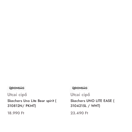
ÚJDONSÁG
ÚJDONSÁG
Utcai cipő
Utcai cipő
Skechers Uno Lite Bear spirit (
Skechers UNO LITE EASE (
310812N/ PKMT)
3104215L / WHT)
18.990
Ft
23.490
Ft