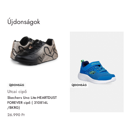
Újdonságok
MIND
ÚJDONSÁG
ÚJDONSÁG
Utcai cipő
Utcai cipő
Skechers Uno Lite-HEARTDUST
Skechers Bounder-Techrox cipő (
FOREVER cipő ( 310814L
403906N/BLU)
/BKRG)
11.490
Ft
26.990
Ft