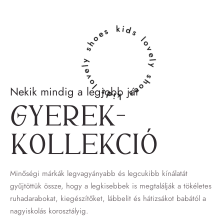
lovely shoes kids lovely shoes kids
Nekik mindig a legjobb jár
Gyerek­
kollekció
Minőségi márkák legvagyányabb és legcukibb kínálatát
gyűjtöttük össze, hogy a legkisebbek is megtalálják a tökéletes
ruhadarabokat, kiegészítőket, lábbelit és hátizsákot babától a
nagyiskolás korosztályig.