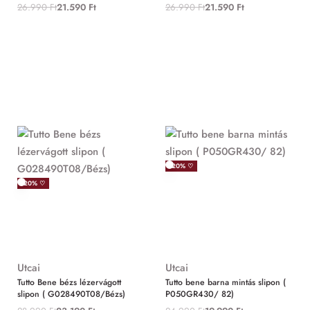
26.990
Ft
21.590
Ft
26.990
Ft
21.590
Ft
-20% ♡
-20% ♡
Utcai
Utcai
Tutto Bene bézs lézervágott
Tutto bene barna mintás slipon (
slipon ( G028490T08/Bézs)
P050GR430/ 82)