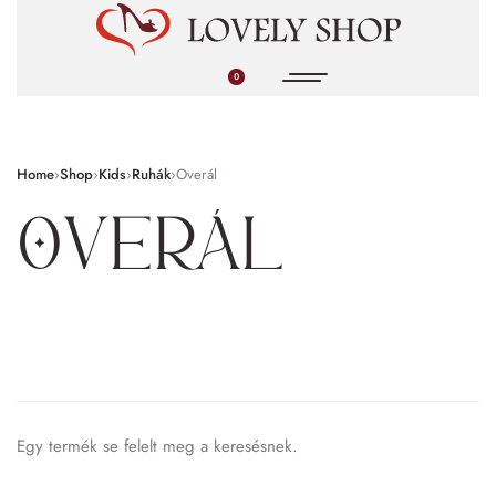
0
Home
›
Shop
›
Kids
›
Ruhák
›
Overál
Overál
Egy termék se felelt meg a keresésnek.