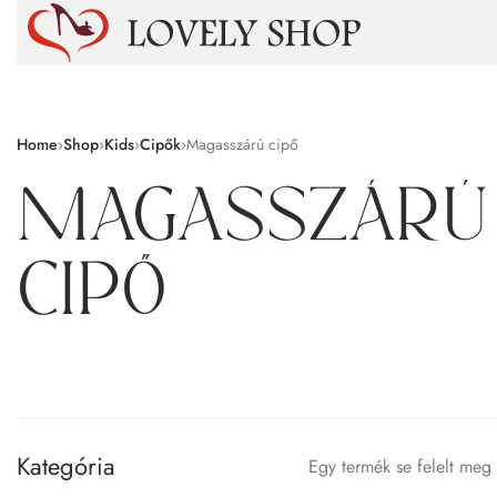
Home
›
Shop
›
Kids
›
Cipők
›
Magasszárú cipő
Magasszárú
cipő
Kategória
Egy termék se felelt meg