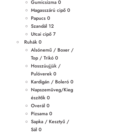
Gumicsizma
0
Magasszárú cipő
0
Papucs
0
Szandál
12
Utcai cipő
7
Ruhák
0
Alsónemű / Boxer /
Top / Trikó
0
Hosszúujjúk /
Pulóverek
0
Kardigán / Boleró
0
Napszemüveg/Kieg
észítők
0
Overál
0
Pizsama
0
Sapka / Kesztyű /
Sál
0