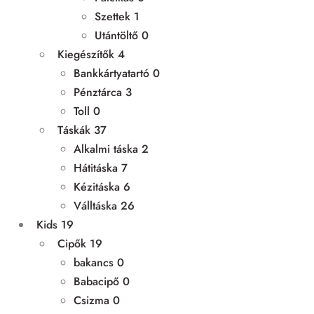
Szettek
1
Utántöltő
0
Kiegészítők
4
Bankkártyatartó
0
Pénztárca
3
Toll
0
Táskák
37
Alkalmi táska
2
Hátitáska
7
Kézitáska
6
Válltáska
26
Kids
19
Cipők
19
bakancs
0
Babacipő
0
Csizma
0