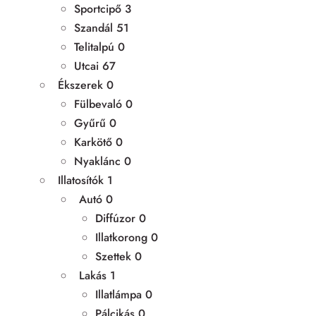
Sportcipő
3
Szandál
51
Telitalpú
0
Utcai
67
Ékszerek
0
Fülbevaló
0
Gyűrű
0
Karkötő
0
Nyaklánc
0
Illatosítók
1
Autó
0
Diffúzor
0
Illatkorong
0
Szettek
0
Lakás
1
Illatlámpa
0
Pálcikás
0