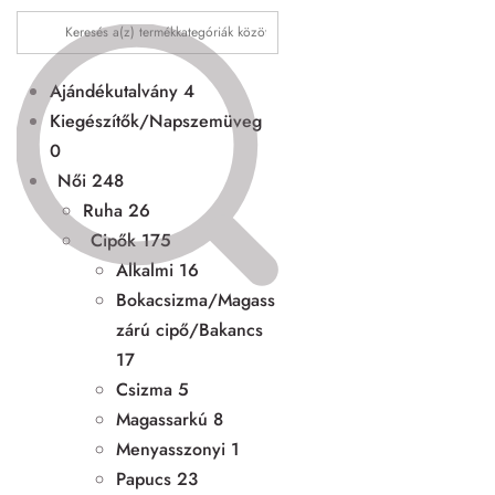
Ajándékutalvány
4
Kiegészítők/Napszemüveg
0
Női
248
Ruha
26
Cipők
175
Alkalmi
16
Bokacsizma/Magass
zárú cipő/Bakancs
17
Csizma
5
Magassarkú
8
Menyasszonyi
1
Papucs
23