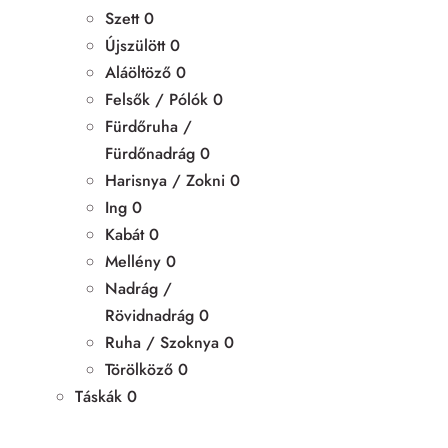
Szett
0
Újszülött
0
Aláöltöző
0
Felsők / Pólók
0
Fürdőruha /
Fürdőnadrág
0
Harisnya / Zokni
0
Ing
0
Kabát
0
Mellény
0
Nadrág /
Rövidnadrág
0
Ruha / Szoknya
0
Törölköző
0
Táskák
0