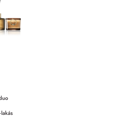
 duo
+lakás