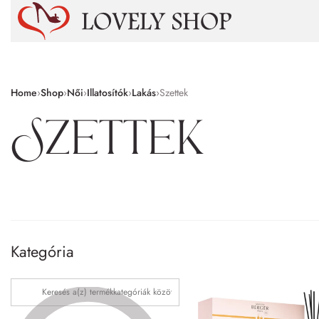
Home
›
Shop
›
Női
›
Illatosítók
›
Lakás
›
Szettek
Szettek
Kategória