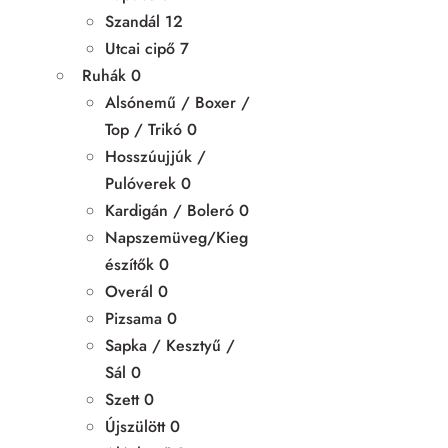
Szandál
12
Utcai cipő
7
Ruhák
0
Alsónemű / Boxer /
Top / Trikó
0
Hosszúujjúk /
Pulóverek
0
Kardigán / Boleró
0
Napszemüveg/Kieg
észítők
0
Overál
0
Pizsama
0
Sapka / Kesztyű /
Sál
0
Szett
0
Újszülött
0