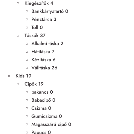
Kiegészítők
4
Bankkártyatartó
0
Pénztárca
3
Toll
0
Táskák
37
Alkalmi táska
2
Hátitáska
7
Kézitáska
6
Válltáska
26
Kids
19
Cipők
19
bakancs
0
Babacipő
0
Csizma
0
Gumicsizma
0
Magasszárú cipő
0
Papucs
0