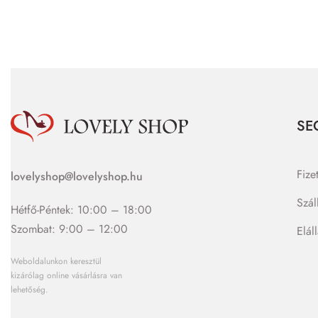
SE
Fize
lovelyshop@lovelyshop.hu
Szál
Hétfő-Péntek: 10:00 – 18:00
Szombat: 9:00 – 12:00
Elál
Weboldalunkon keresztül
kizárólag online vásárlásra van
lehetőség.