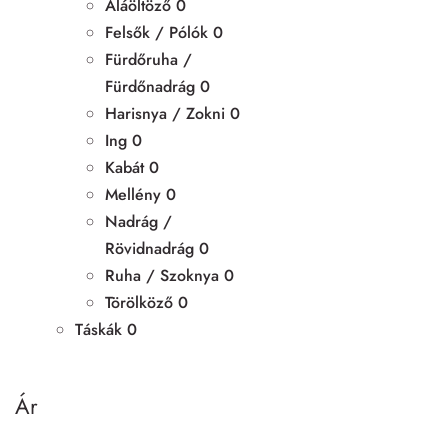
Aláöltöző
0
Felsők / Pólók
0
Fürdőruha /
Fürdőnadrág
0
Harisnya / Zokni
0
Ing
0
Kabát
0
Mellény
0
Nadrág /
Rövidnadrág
0
Ruha / Szoknya
0
Törölköző
0
Táskák
0
Ár