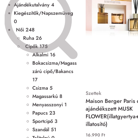
Ajándékutalvány
4
Kiegészítők/Napszemüveg
0
Női
248
Ruha
26
Cipők
175
Alkalmi
16
Bokacsizma/Magass
zárú cipő/Bakancs
17
Csizma
5
Szettek
Magassarkú
8
Maison Berger Paris
Menyasszonyi
1
ajándékszett MUSK
Papucs
23
FLOWER(illatgyertya
Sportcipő
3
illatosító)
Szandál
51
16.990
Ft
Telitalpú
0