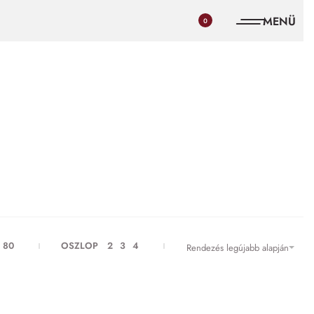
0
80
OSZLOP
2
3
4
Rendezés legújabb alapján