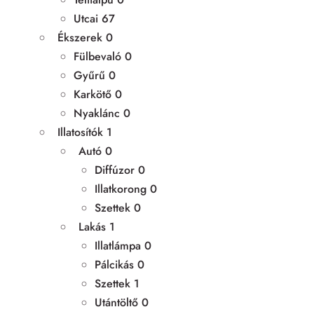
Utcai
67
Ékszerek
0
Fülbevaló
0
Gyűrű
0
Karkötő
0
Nyaklánc
0
Illatosítók
1
Autó
0
Diffúzor
0
Illatkorong
0
Szettek
0
Lakás
1
Illatlámpa
0
Pálcikás
0
Szettek
1
Utántöltő
0