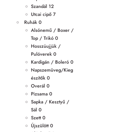
Szandál
12
Utcai cipő
7
Ruhák
0
Alsónemű / Boxer /
Top / Trikó
0
Hosszúujjúk /
Pulóverek
0
Kardigán / Boleró
0
Napszemüveg/Kieg
észítők
0
Overál
0
Pizsama
0
Sapka / Kesztyű /
Sál
0
Szett
0
Újszülött
0