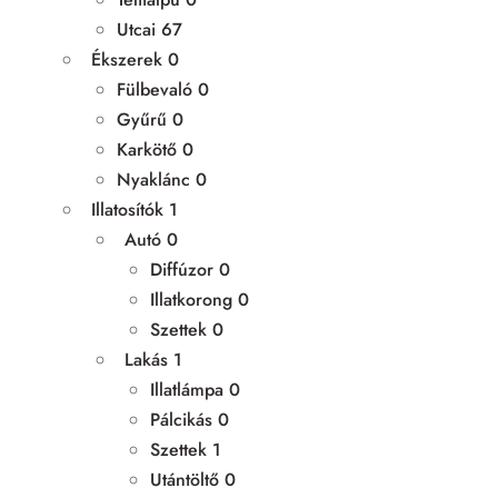
Utcai
67
Ékszerek
0
Fülbevaló
0
Gyűrű
0
Karkötő
0
Nyaklánc
0
Illatosítók
1
Autó
0
Diffúzor
0
Illatkorong
0
Szettek
0
Lakás
1
Illatlámpa
0
Pálcikás
0
Szettek
1
Utántöltő
0