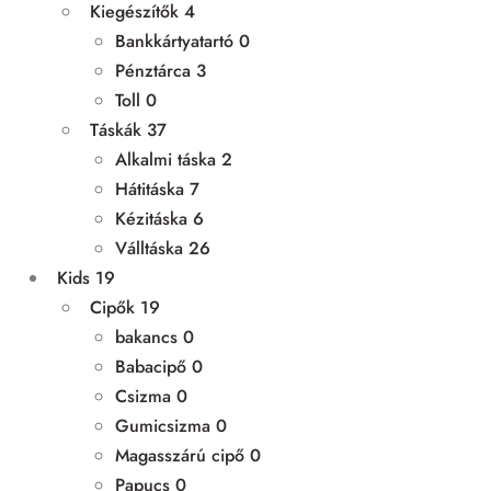
Kiegészítők
4
Bankkártyatartó
0
Pénztárca
3
Toll
0
Táskák
37
Alkalmi táska
2
Hátitáska
7
Kézitáska
6
Válltáska
26
Kids
19
Cipők
19
bakancs
0
Babacipő
0
Csizma
0
Gumicsizma
0
Magasszárú cipő
0
Papucs
0