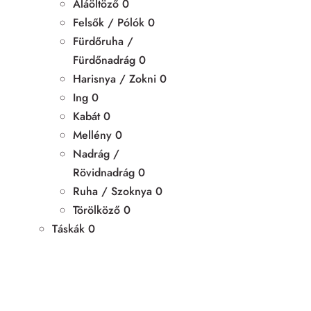
Aláöltöző
0
Felsők / Pólók
0
Fürdőruha /
Fürdőnadrág
0
Harisnya / Zokni
0
Ing
0
Kabát
0
Mellény
0
Nadrág /
Rövidnadrág
0
Ruha / Szoknya
0
Törölköző
0
Táskák
0