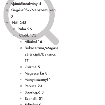
Ajándékutalvány
4
Kiegészítők/Napszemüveg
0
Női
248
Ruha
26
Cipők
175
Alkalmi
16
Bokacsizma/Magass
zárú cipő/Bakancs
17
Csizma
5
Magassarkú
8
Menyasszonyi
1
Papucs
23
Sportcipő
3
Szandál
51
Telitalpú
0