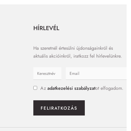
HÍRLEVÉL
Ha szeretnél értesülni újdonságainkról és
aktuális akcióinkról, iratkozz fel hírlevelünkre.
Az
adatkezelési szabályzat
ot elfogadom.
FELIRATKOZÁS