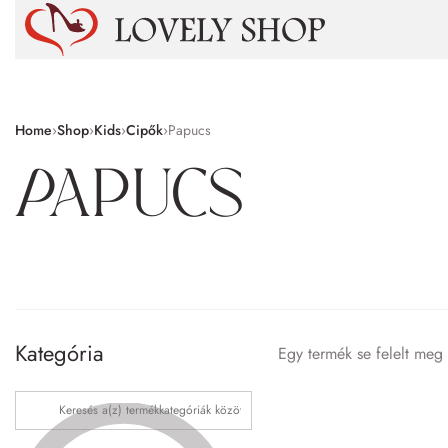
Home
›
Shop
›
Kids
›
Cipők
›
Papucs
Papucs
Kategória
Egy termék se felelt meg