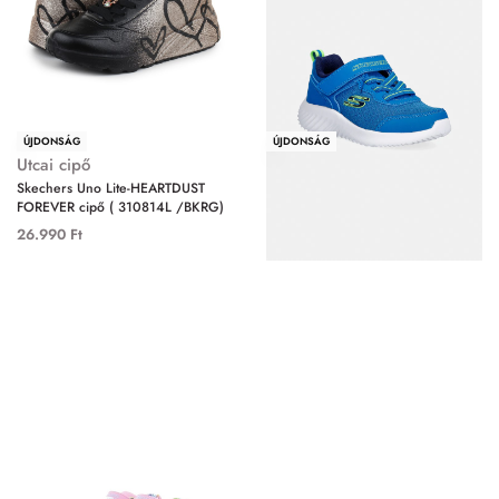
ÚJDONSÁG
ÚJDONSÁG
Utcai cipő
Utcai cipő
Skechers Uno Lite-HEARTDUST
Skechers Bounder-Techrox cipő (
FOREVER cipő ( 310814L /BKRG)
403906N/BLU)
26.990
Ft
11.490
Ft