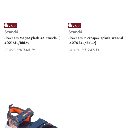
-50% ♡
-50% ♡
Szandál
Szandál
Skechers Mega-Splash 4K szandál (
Skechers microspec splash szandál
402161L/BBLM)
(407034L/BKLM)
17.490
Ft
8.745
Ft
14.490
Ft
7.245
Ft