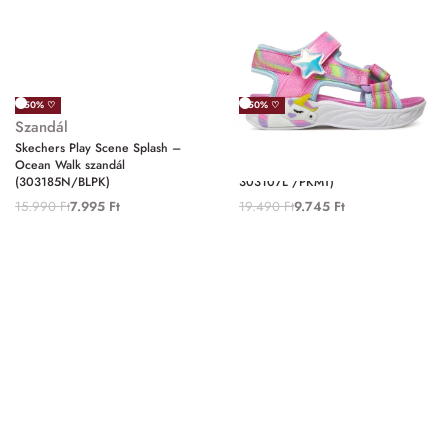
-50% ♡
-50% ♡
Szandál
Szandál
Skechers Play Scene Splash –
Skechers Unicorn Dreams Sandal
Ocean Walk szandál
– Dreamy Unicorns szandál (
(303185N/BLPK)
303107L /PKMT)
15.990
Ft
7.995
Ft
19.490
Ft
9.745
Ft