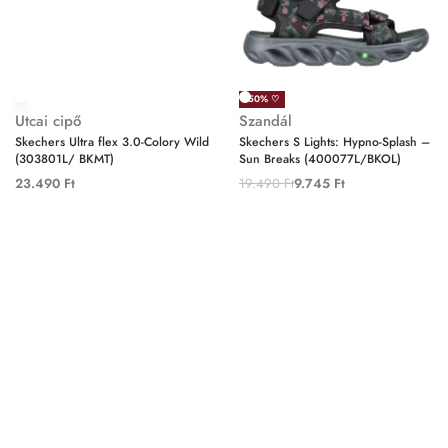
-50% ♡
Utcai cipő
Szandál
Skechers Ultra flex 3.0-Colory Wild
Skechers S Lights: Hypno-Splash –
(303801L/ BKMT)
Sun Breaks (400077L/BKOL)
23.490
Ft
19.490
Ft
9.745
Ft