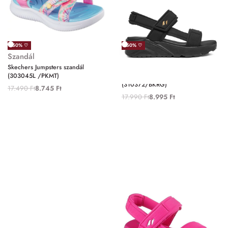
-50% ♡
-50% ♡
Szandál
Szandál
Skechers Jumpsters szandál
Skechers UNO Lite Sandal –
(303045L /PKMT)
Sunny Stand szandál
(310372/BKRG)
17.490
Ft
8.745
Ft
17.990
Ft
8.995
Ft