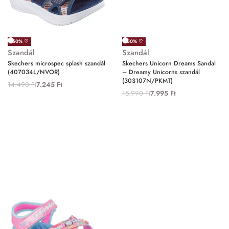
-50% ♡
-50% ♡
Szandál
Szandál
Skechers microspec splash szandál
Skechers Unicorn Dreams Sandal
(407034L/NVOR)
– Dreamy Unicorns szandál
(303107N/PKMT)
14.490
Ft
7.245
Ft
15.990
Ft
7.995
Ft