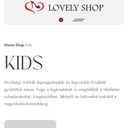
0
Home
›
Shop
›
Kids
Kids
Minőségi márkák legvagyányabb és legcukibb kínálatát
gyűjtöttük össze, hogy a legkisebbek is megtalálják a tökéletes
ruhadarabokat, kiegészítőket, lábbelit és hátizsákot babától a
nagyiskolás korosztályig.