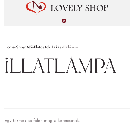
0
Home
›
Shop
›
Női
›
Illatosítók
›
Lakás
›
Illatlámpa
Illatlámpa
Egy termék se felelt meg a keresésnek.