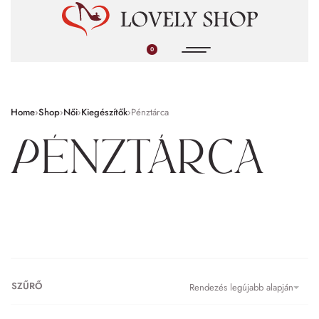
0
Home
›
Shop
›
Női
›
Kiegészítők
›
Pénztárca
Pénztárca
SZŰRŐ
Rendezés legújabb alapján