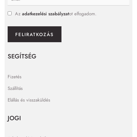
Az
adatkezelési szabályzat
ot elfogadom.
FELIRATKOZÁS
SEGÍTSÉG
Fizetés
Szállítás
Elállás és visszaküldés
JOGI