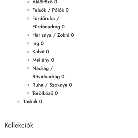
Aláöltöző
0
Felsők / Pólók
0
Fürdőruha /
Fürdőnadrág
0
Harisnya / Zokni
0
Ing
0
Kabát
0
Mellény
0
Nadrág /
Rövidnadrág
0
Ruha / Szoknya
0
Törölköző
0
Táskák
0
Kollekciók