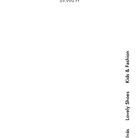
59.990
Ft
Kids & Fashion
Lovely Shoes
Hívás