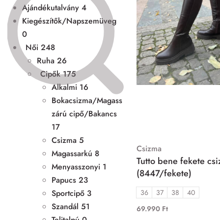
Ajándékutalvány
4
Kiegészítők/Napszemüveg
0
Női
248
Ruha
26
Cipők
175
Alkalmi
16
Bokacsizma/Magass
zárú cipő/Bakancs
17
Csizma
5
Csizma
Magassarkú
8
Tutto bene fekete cs
Menyasszonyi
1
(8447/fekete)
Papucs
23
36
37
38
40
Sportcipő
3
Szandál
51
69.990
Ft
Telitalpú
0