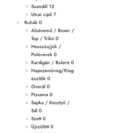
Szandál
12
Utcai cipő
7
Ruhák
0
Alsónemű / Boxer /
Top / Trikó
0
Hosszúujjúk /
Pulóverek
0
Kardigán / Boleró
0
Napszemüveg/Kieg
észítők
0
Overál
0
Pizsama
0
Sapka / Kesztyű /
Sál
0
Szett
0
Újszülött
0