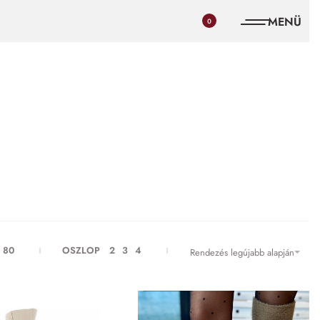
0
80
OSZLOP
2
3
4
Rendezés legújabb alapján