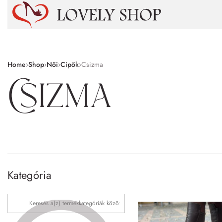
Home
›
Shop
›
Női
›
Cipők
›
Csizma
Csizma
Kategória