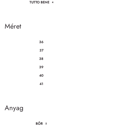
TUTTO BENE
4
Méret
36
37
38
39
40
41
Anyag
BŐR
5