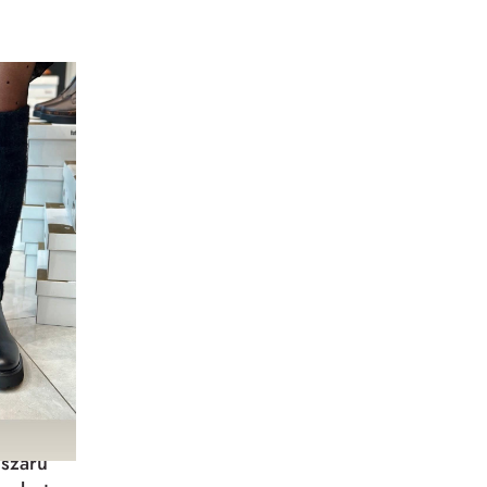
 szárú