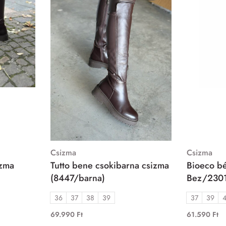
Csizma
Csizma
izma
Tutto bene csokibarna csizma
Bioeco bé
(8447/barna)
Bez/230
36
37
38
39
37
39
69.990
Ft
61.590
Ft