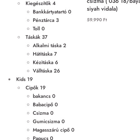
csizma ( 036 18/bay
Kiegészítők
4
siyah vidala)
Bankkártyatartó
0
59.990
Ft
Pénztárca
3
Toll
0
Táskák
37
Alkalmi táska
2
Hátitáska
7
Kézitáska
6
Válltáska
26
Kids
19
Cipők
19
bakancs
0
Babacipő
0
Csizma
0
Gumicsizma
0
Magasszárú cipő
0
Papucs
0