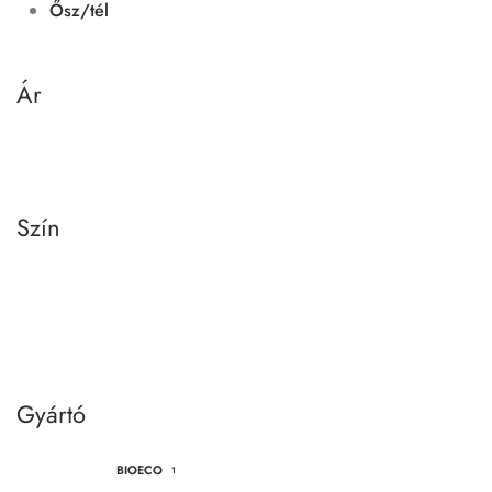
Ősz/tél
Ár
Szín
Gyártó
BIOECO
1