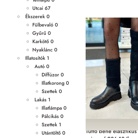
Utcai
67
Ékszerek
0
Fülbevaló
0
Gyűrű
0
Karkötő
0
Nyaklánc
0
Illatosítók
1
Autó
0
Diffúzor
0
Illatkorong
0
Szettek
0
Lakás
1
Illatlámpa
0
Pálcikás
0
Csizma
Szettek
1
Tutto bene elasztikus
Utántöltő
0