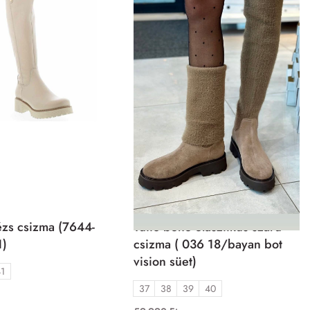
Csizma
zs csizma (7644-
Tutto bene elasztikus szárú
1)
csizma ( 036 18/bayan bot
vision süet)
41
37
38
39
40