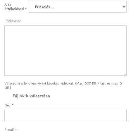
A te
értékelésed
*
Értékelésed
Válaszd ki a feltölteni kívánt képeket, videókat. (Max. 500 KB / fájl, és max. 5
fájl.)
Fájlok kiválasztása
Név
*
E-mail
*