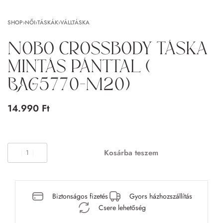
SHOP
›
NŐI
›
TÁSKÁK
›
VÁLLTÁSKA
Nobo crossbody táska
mintás pánttal (
BAG5770-M20)
14.990
Ft
Kosárba teszem
Biztonságos fizetés
Gyors házhozszállítás
Csere lehetőség