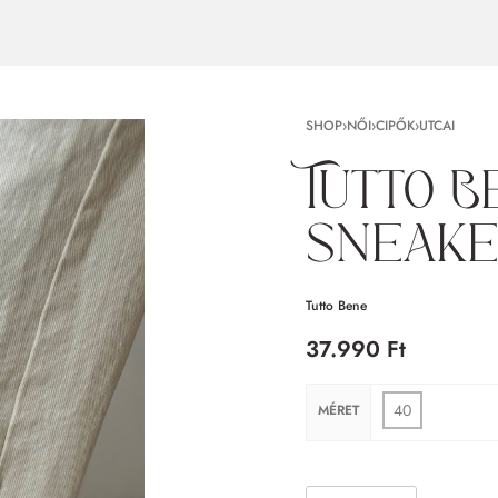
SHOP
›
NŐI
›
CIPŐK
›
UTCAI
Tutto B
sneaker
Tutto Bene
37.990
Ft
40
MÉRET