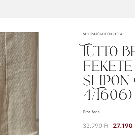
SHOP
›
NŐI
›
CIPŐK
›
UTCAI
Tutto b
fekete
slipon 
4/T606)
Tutto Bene
33.990
Ft
27.190