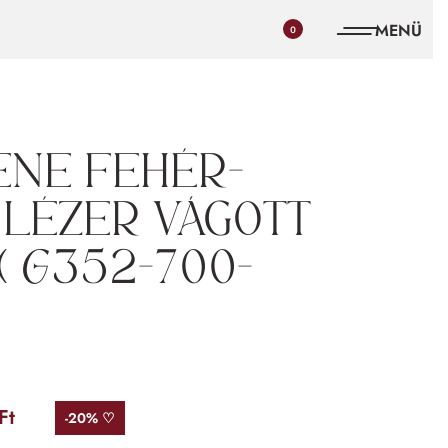
0
ene fehér-
 lézer vágott
( G352-700-
Ft
-20% ♡