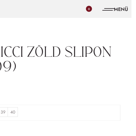
0
icci zöld slipon
09)
39
40