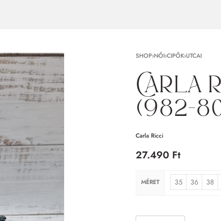
SHOP
›
NŐI
›
CIPŐK
›
UTCAI
Carla R
(982-8
Carla Ricci
27.490
Ft
35
36
38
MÉRET