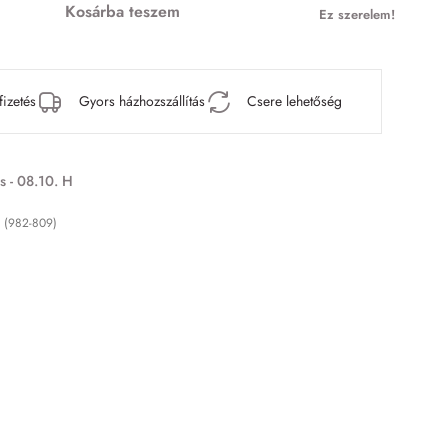
Kosárba teszem
Ez szerelem!
fizetés
Gyors házhozszállítás
Csere lehetőség
s - 08.10. H
n (982-809)