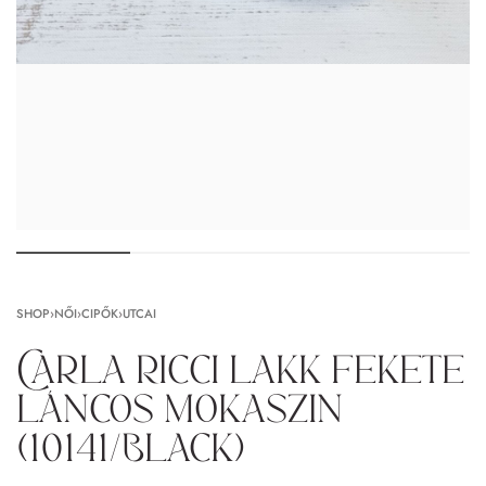
SHOP
›
NŐI
›
CIPŐK
›
UTCAI
Carla Ricci lakk fekete
láncos mokaszin
(10141/Black)