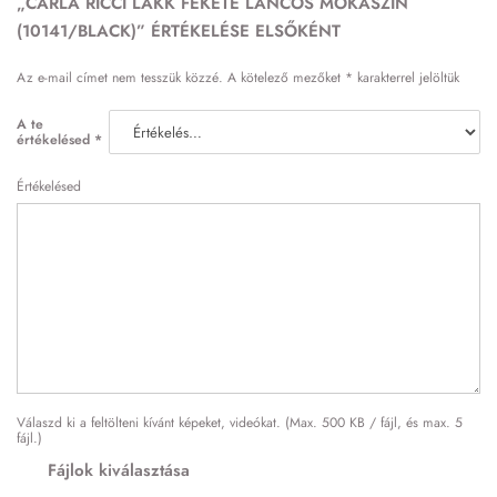
„CARLA RICCI LAKK FEKETE LÁNCOS MOKASZIN
(10141/BLACK)” ÉRTÉKELÉSE ELSŐKÉNT
Az e-mail címet nem tesszük közzé.
A kötelező mezőket
*
karakterrel jelöltük
A te
értékelésed
*
Értékelésed
Válaszd ki a feltölteni kívánt képeket, videókat. (Max. 500 KB / fájl, és max. 5
fájl.)
Fájlok kiválasztása