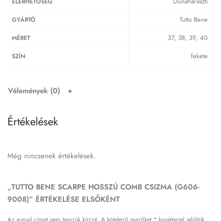
Dunaharaszti
ELÉRHETŐSÉG
Tutto Bene
GYÁRTÓ
37, 38, 39, 40
MÉRET
fekete
SZÍN
Vélemények (0)
Értékelések
Még nincsenek értékelések.
„TUTTO BENE SCARPE HOSSZÚ COMB CSIZMA (G606-
9008)” ÉRTÉKELÉSE ELSŐKÉNT
Az e-mail címet nem tesszük közzé.
A kötelező mezőket
*
karakterrel jelöltük