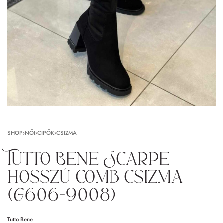
SHOP
›
NŐI
›
CIPŐK
›
CSIZMA
Tutto Bene Scarpe
hosszú comb csizma
(G606-9008)
Tutto Bene