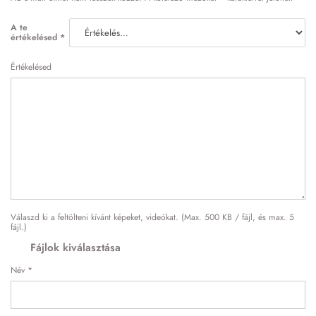
A te
értékelésed
*
Értékelésed
Válaszd ki a feltölteni kívánt képeket, videókat. (Max. 500 KB / fájl, és max. 5
fájl.)
Fájlok kiválasztása
Név
*