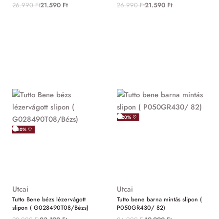
26.990
Ft
21.590
Ft
26.990
Ft
21.590
Ft
-20% ♡
-20% ♡
Utcai
Utcai
Tutto Bene bézs lézervágott
Tutto bene barna mintás slipon (
slipon ( G028490T08/Bézs)
P050GR430/ 82)