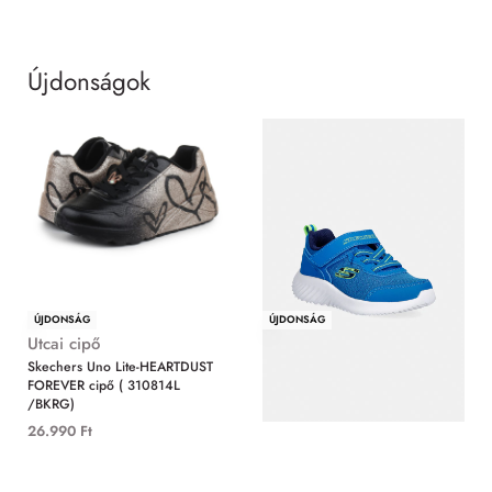
Újdonságok
MIND
ÚJDONSÁG
ÚJDONSÁG
Utcai cipő
Utcai cipő
Skechers Uno Lite-HEARTDUST
Skechers Bounder-Techrox cipő (
FOREVER cipő ( 310814L
403906N/BLU)
/BKRG)
11.490
Ft
26.990
Ft