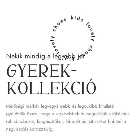
lovely shoes kids lovely shoes kids
Nekik mindig a legjobb jár
Gyerek­
kollekció
Minőségi márkák legvagyányabb és legcukibb kínálatát
gyűjtöttük össze, hogy a legkisebbek is megtalálják a tökéletes
ruhadarabokat, kiegészítőket, lábbelit és hátizsákot babától a
nagyiskolás korosztályig.