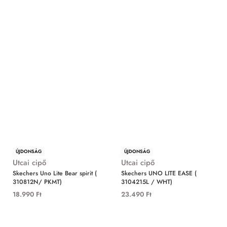
ÚJDONSÁG
ÚJDONSÁG
Utcai cipő
Utcai cipő
Skechers Uno Lite Bear spirit (
Skechers UNO LITE EASE (
310812N/ PKMT)
3104215L / WHT)
18.990
Ft
23.490
Ft