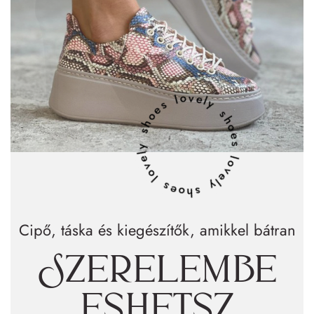
lovely shoes lovely shoes lovely shoes
Cipő, táska és kiegészítők, amikkel bátran
Szerelembe
eshetsz