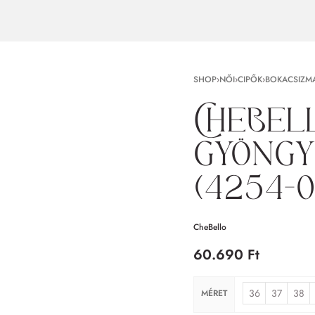
SHOP
›
NŐI
›
CIPŐK
›
BOKACSIZM
CheBel
gyöngy
(4254-
CheBello
60.690
Ft
36
37
38
MÉRET