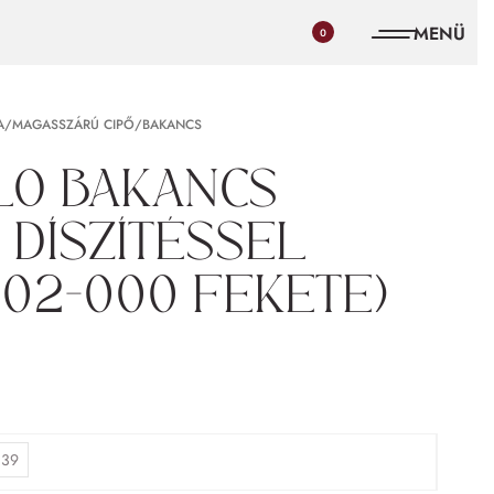
0
A/MAGASSZÁRÚ CIPŐ/BAKANCS
lo bakancs
 díszítéssel
002-000 fekete)
39