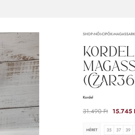
SHOP
›
NŐI
›
CIPŐK
›
MAGASSARK
Kordel
magass
(CZAR3
Kordel
31.490
Ft
15.745
35
37
39
MÉRET