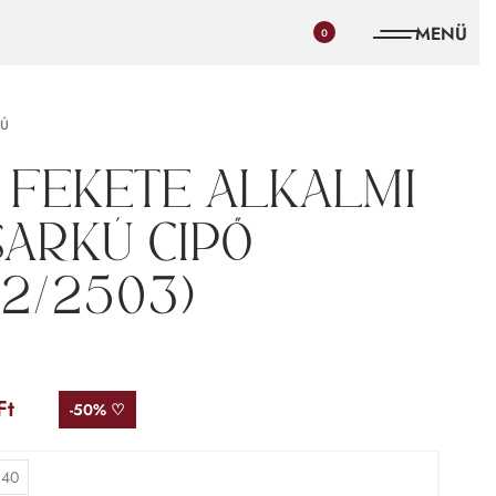
0
Ú
 fekete alkalmi
arkú cipő
62/2503)
Ft
-50% ♡
40