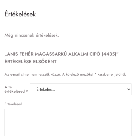
Értékelések
Még nincsenek értékelések.
„ANIS FEHÉR MAGASSARKÚ ALKALMI CIPŐ (4435)”
ÉRTÉKELÉSE ELSŐKÉNT
Az e-mail címet nem tesszük közzé.
A kötelező mezőket
*
karakterrel jelöltük
A te
értékelésed
*
Értékelésed