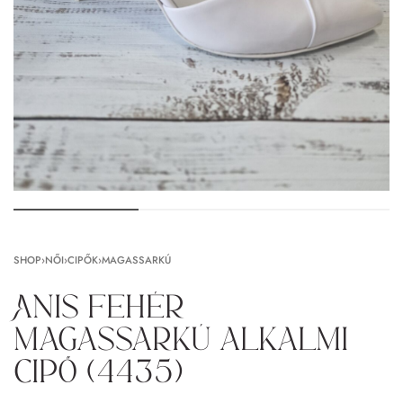
SHOP
›
NŐI
›
CIPŐK
›
MAGASSARKÚ
Anis fehér
magassarkú alkalmi
cipő (4435)