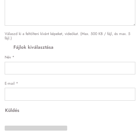
Válaszd ki a feltölteni kívánt képeket, videókat. (Max. 500 KB / fájl, és max. 5
fájl.)
Fájlok kiválasztása
Név
*
E-mail
*