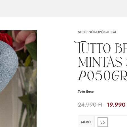
SHOP
›
NŐI
›
CIPŐK
›
UTCAI
Tutto 
mintás 
P050GR
Tutto Bene
24.990
Ft
19.99
36
MÉRET