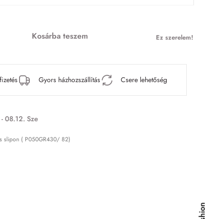
Kosárba teszem
Ez szerelem!
fizetés
Gyors házhozszállítás
Csere lehetőség
 - 08.12. Sze
ás slipon ( P050GR430/ 82)