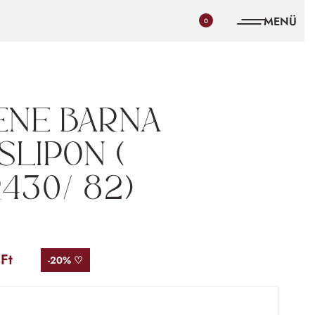
0
bene barna
slipon (
430/ 82)
0
Ft
-20% ♡