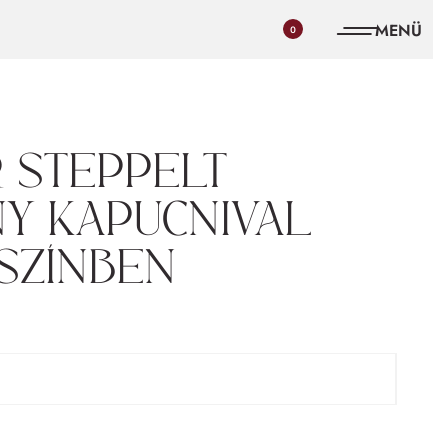
0
 steppelt
y kapucnival
színben