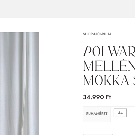
SHOP
›
NŐI
›
RUHA
Polwar
mellén
mokka 
34.990
Ft
44
RUHAMÉRET