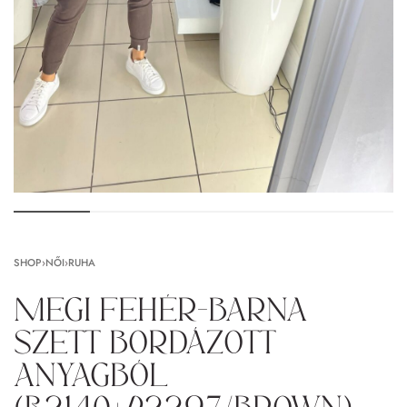
SHOP
›
NŐI
›
RUHA
Megi fehér-barna
szett bordázott
anyagból