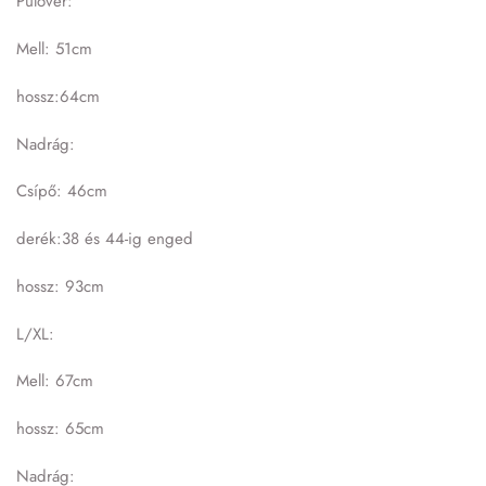
Pulóver:
Mell: 51cm
hossz:64cm
Nadrág:
Csípő: 46cm
derék:38 és 44-ig enged
hossz: 93cm
L/XL:
Mell: 67cm
hossz: 65cm
Nadrág: