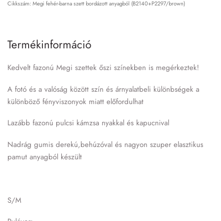
Megi fehér-barna szett bordázott anyagból (B2140+P2297/brown)
Termékinformáció
Kedvelt fazonú Megi szettek őszi színekben is megérkeztek!
A fotó és a valóság között szín és árnyalatbeli különbségek a
különböző fényviszonyok miatt előfordulhat
Lazább fazonú pulcsi kámzsa nyakkal és kapucnival
Nadrág gumis derekú,behúzóval és nagyon szuper elasztikus
pamut anyagból készült
S/M