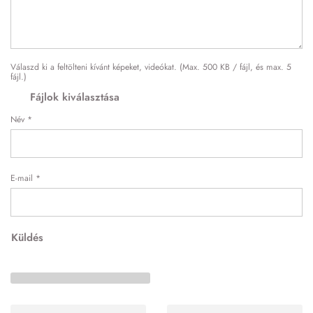
Válaszd ki a feltölteni kívánt képeket, videókat. (Max. 500 KB / fájl, és max. 5
fájl.)
Fájlok kiválasztása
Név
*
E-mail
*