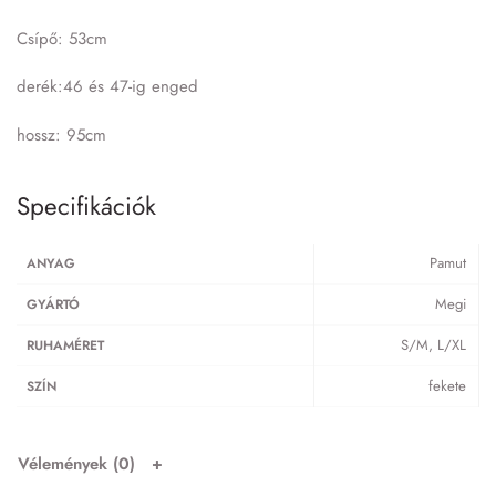
Csípő: 53cm
derék:46 és 47-ig enged
hossz: 95cm
Specifikációk
Pamut
ANYAG
Megi
GYÁRTÓ
S/M, L/XL
RUHAMÉRET
fekete
SZÍN
Vélemények (0)