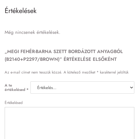
Értékelések
Még nincsenek értékelések.
„MEGI FEHÉR-BARNA SZETT BORDÁZOTT ANYAGBÓL
(B2140+P2297/BROWN)” ÉRTÉKELÉSE ELSŐKÉNT
Az e-mail címet nem tesszük közzé.
A kötelező mezőket
*
karakterrel jelöltük
A te
értékelésed
*
Értékelésed