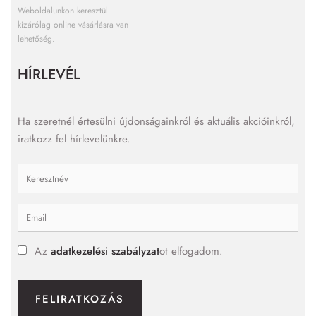
Weboldalunkon keresztül
kizárólag online vásárlásra van
lehetőség.
HÍRLEVÉL
Ha szeretnél értesülni újdonságainkról és aktuális akcióinkról,
iratkozz fel hírlevelünkre.
Az
adatkezelési szabályzat
ot elfogadom.
FELIRATKOZÁS