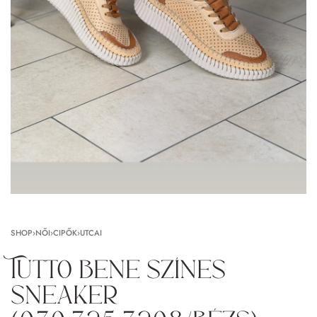
SHOP
›
NŐI
›
CIPŐK
›
UTCAI
Tutto bene színes
sneaker