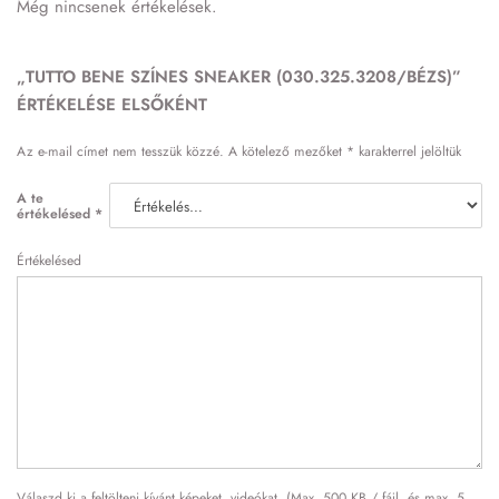
Még nincsenek értékelések.
„TUTTO BENE SZÍNES SNEAKER (030.325.3208/BÉZS)”
ÉRTÉKELÉSE ELSŐKÉNT
Az e-mail címet nem tesszük közzé.
A kötelező mezőket
*
karakterrel jelöltük
A te
értékelésed
*
Értékelésed
Válaszd ki a feltölteni kívánt képeket, videókat. (Max. 500 KB / fájl, és max. 5