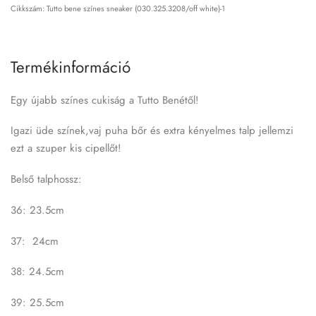
Tutto bene színes sneaker (030.325.3208/off white)-1
Termékinformáció
Egy újabb színes cukiság a Tutto Benétől!
Igazi üde színek,vaj puha bőr és extra kényelmes talp jellemzi
ezt a szuper kis cipellőt!
Belső talphossz:
36: 23.5cm
37: 24cm
38: 24.5cm
39: 25.5cm