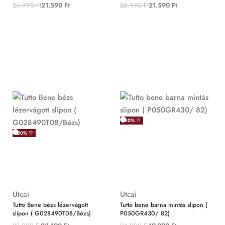
26.990
Ft
21.590
Ft
26.990
Ft
21.590
Ft
-20% ♡
-20% ♡
Utcai
Utcai
Tutto Bene bézs lézervágott
Tutto bene barna mintás slipon (
slipon ( G028490T08/Bézs)
P050GR430/ 82)