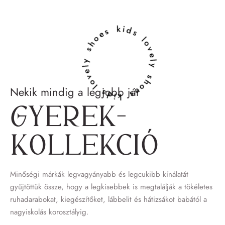
lovely shoes kids lovely shoes kids
Nekik mindig a legjobb jár
Gyerek­
kollekció
Minőségi márkák legvagyányabb és legcukibb kínálatát
gyűjtöttük össze, hogy a legkisebbek is megtalálják a tökéletes
ruhadarabokat, kiegészítőket, lábbelit és hátizsákot babától a
nagyiskolás korosztályig.