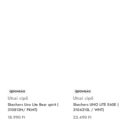
ÚJDONSÁG
ÚJDONSÁG
Utcai cipő
Utcai cipő
Skechers Uno Lite Bear spirit (
Skechers UNO LITE EASE (
310812N/ PKMT)
3104215L / WHT)
18.990
Ft
23.490
Ft