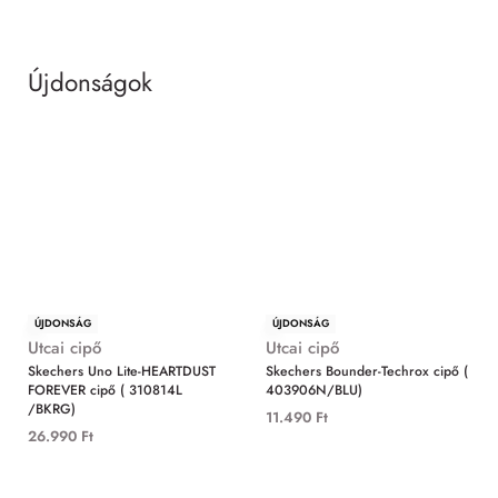
Újdonságok
MIND
ÚJDONSÁG
ÚJDONSÁG
Utcai cipő
Utcai cipő
Skechers Uno Lite-HEARTDUST
Skechers Bounder-Techrox cipő (
FOREVER cipő ( 310814L
403906N/BLU)
/BKRG)
11.490
Ft
26.990
Ft