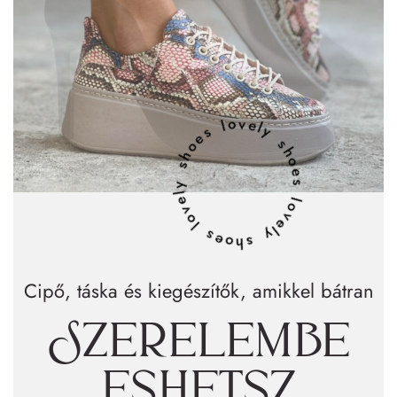
lovely shoes lovely shoes lovely shoes
Cipő, táska és kiegészítők, amikkel bátran
Szerelembe
eshetsz