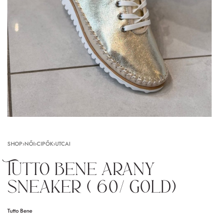
SHOP
›
NŐI
›
CIPŐK
›
UTCAI
Tutto bene arany
sneaker ( 60/ gold)
Tutto Bene