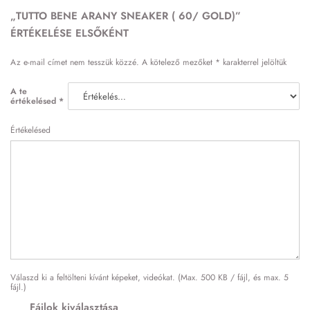
„TUTTO BENE ARANY SNEAKER ( 60/ GOLD)”
ÉRTÉKELÉSE ELSŐKÉNT
Az e-mail címet nem tesszük közzé.
A kötelező mezőket
*
karakterrel jelöltük
A te
értékelésed
*
Értékelésed
Válaszd ki a feltölteni kívánt képeket, videókat. (Max. 500 KB / fájl, és max. 5
fájl.)
Fájlok kiválasztása