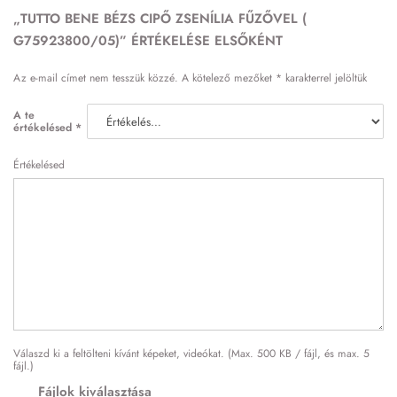
„TUTTO BENE BÉZS CIPŐ ZSENÍLIA FŰZŐVEL (
G75923800/05)” ÉRTÉKELÉSE ELSŐKÉNT
Az e-mail címet nem tesszük közzé.
A kötelező mezőket
*
karakterrel jelöltük
A te
értékelésed
*
Értékelésed
Válaszd ki a feltölteni kívánt képeket, videókat. (Max. 500 KB / fájl, és max. 5
fájl.)
Fájlok kiválasztása