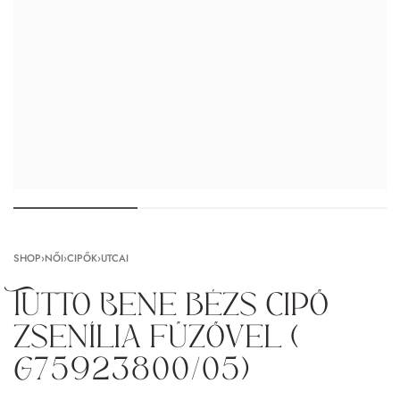
SHOP
›
NŐI
›
CIPŐK
›
UTCAI
Tutto Bene bézs cipő
zsenília fűzővel (
G75923800/05)