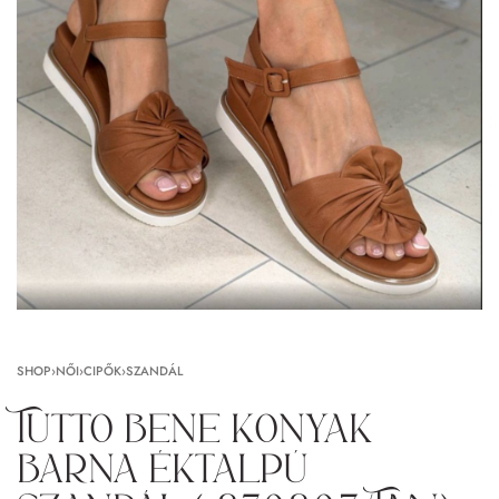
SHOP
›
NŐI
›
CIPŐK
›
SZANDÁL
Tutto bene konyak
barna éktalpú