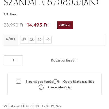
szandál ( 870803/TAN)
Tutto Bene
28.990
Ft
14.495
Ft
-50% ♡
MÉRET
37
38
39
40
Kosárba teszem
Biztonságos fizetés
Gyors házhozszállítás
Csere lehetőség
Várható kiszállítás:
08.10. H - 08.12. Sze