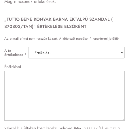
Még nincsenek értékelések.
„TUTTO BENE KONYAK BARNA ÉKTALPÚ SZANDÁL (
870803/TAN)” ÉRTÉKELÉSE ELSŐKÉNT
Az e-mail címet nem tesszük közzé.
A kötelező mezőket
*
karakterrel jelöltük
A te
értékelésed
*
Értékelésed
Válaszd ki a feltölteni kívánt képeket, videókat. (Max. 500 KB / fájl, és max. 5