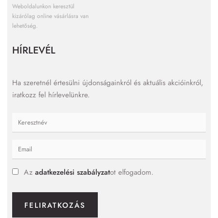
Weboldalunkon keresztül
kizárólag online vásárlásra van
lehetőség.
HÍRLEVÉL
Ha szeretnél értesülni újdonságainkról és aktuális akcióinkról,
iratkozz fel hírlevelünkre.
Az
adatkezelési szabályzat
ot elfogadom.
FELIRATKOZÁS