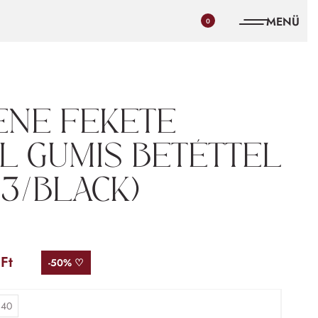
0
ene fekete
l gumis betéttel
3/black)
5
Ft
-50% ♡
40