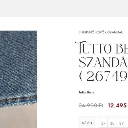
SHOP
›
NŐI
›
CIPŐK
›
SZANDÁL
Tutto b
szandá
( 26749
Tutto Bene
24.990
Ft
12.49
37
38
39
MÉRET