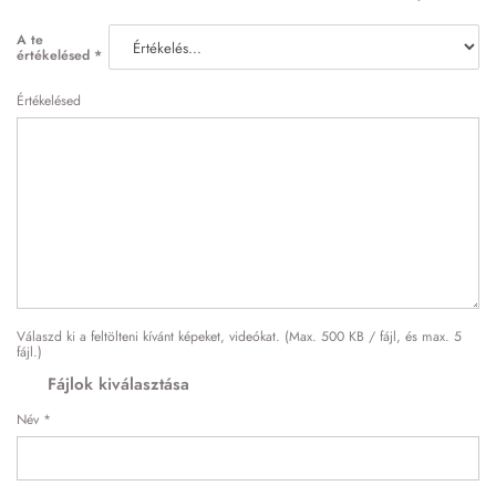
A te
értékelésed
*
Értékelésed
Válaszd ki a feltölteni kívánt képeket, videókat. (Max. 500 KB / fájl, és max. 5
fájl.)
Fájlok kiválasztása
Név
*