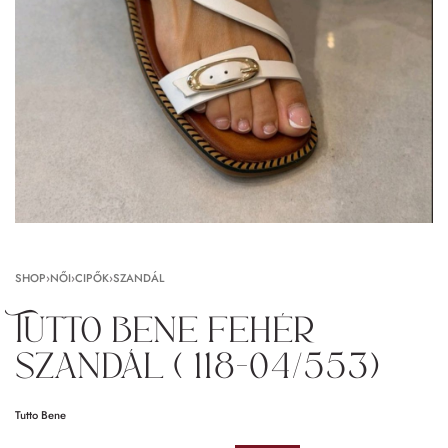
SHOP
›
NŐI
›
CIPŐK
›
SZANDÁL
Tutto bene fehér
szandál ( 118-04/553)
Tutto Bene