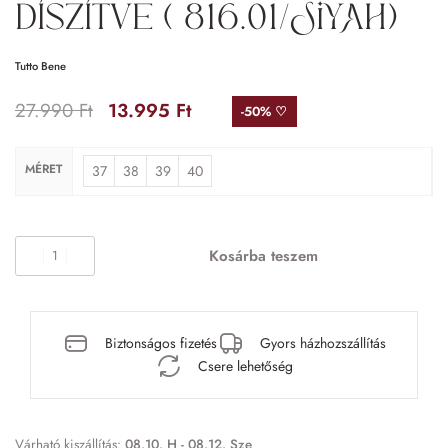
díszítve ( 816.01/SIYAH)
Tutto Bene
27.990
Ft
13.995
Ft
-50% ♡
MÉRET
37
38
39
40
Kosárba teszem
Biztonságos fizetés
Gyors házhozszállítás
Csere lehetőség
Várható kiszállítás:
08.10. H - 08.12. Sze