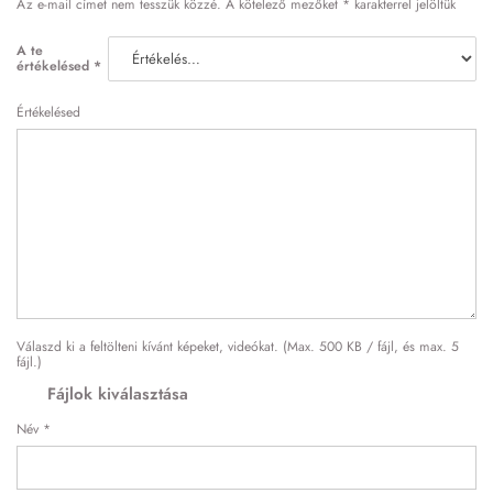
Az e-mail címet nem tesszük közzé.
A kötelező mezőket
*
karakterrel jelöltük
A te
értékelésed
*
Értékelésed
Válaszd ki a feltölteni kívánt képeket, videókat. (Max. 500 KB / fájl, és max. 5
fájl.)
Fájlok kiválasztása
Név
*