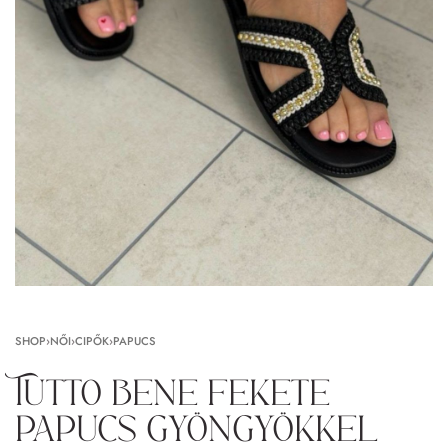
SHOP
›
NŐI
›
CIPŐK
›
PAPUCS
Tutto bene fekete
papucs gyöngyökkel