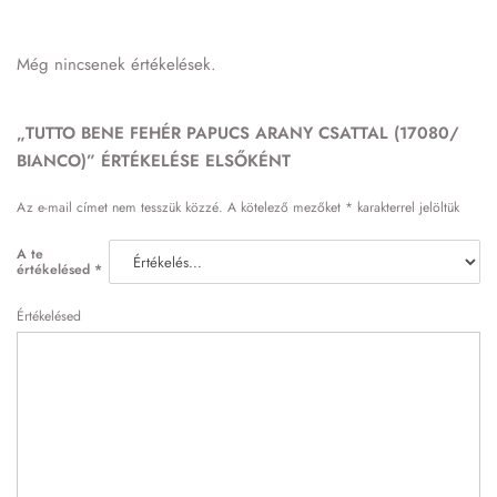
Még nincsenek értékelések.
„TUTTO BENE FEHÉR PAPUCS ARANY CSATTAL (17080/
BIANCO)” ÉRTÉKELÉSE ELSŐKÉNT
Az e-mail címet nem tesszük közzé.
A kötelező mezőket
*
karakterrel jelöltük
A te
értékelésed
*
Értékelésed