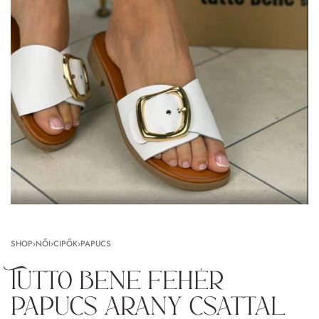
SHOP
›
NŐI
›
CIPŐK
›
PAPUCS
Tutto bene fehér
papucs arany csattal