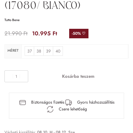
(17080/ Bianco)
Tutto Bene
21.990
Ft
10.995
Ft
-50% ♡
MÉRET
37
38
39
40
Kosárba teszem
Biztonságos fizetés
Gyors házhozszállítás
Csere lehetőség
Várható kiszállítás:
08.10. H - 08.12. Sze