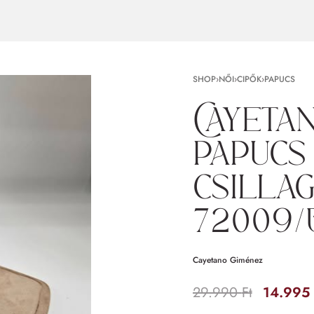
SHOP
›
NŐI
›
CIPŐK
›
PAPUCS
Cayeta
papucs
csillag
72009/
Cayetano Giménez
29.990
Ft
14.995