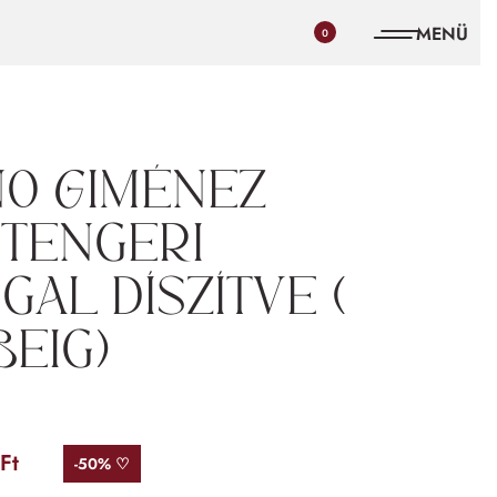
0
no Giménez
 tengeri
gal díszítve (
Beig)
Ft
-50% ♡