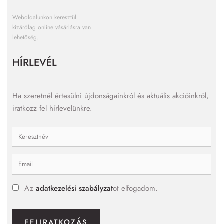
Weboldalunkon keresztül
kizárólag online vásárlásra van
lehetőség.
HÍRLEVÉL
Ha szeretnél értesülni újdonságainkról és aktuális akcióinkról,
iratkozz fel hírlevelünkre.
Az
adatkezelési szabályzat
ot elfogadom.
FELIRATKOZÁS