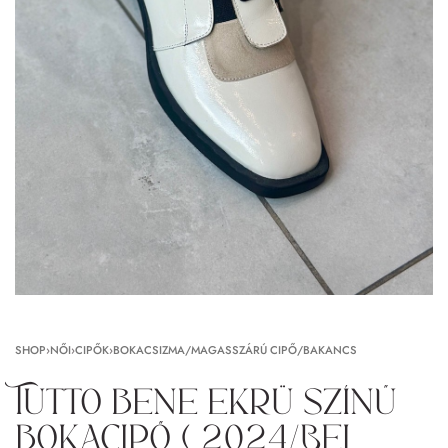
SHOP
›
NŐI
›
CIPŐK
›
BOKACSIZMA/MAGASSZÁRÚ CIPŐ/BAKANCS
Tutto bene ekrü színű
bokacipő ( 2024/Bej