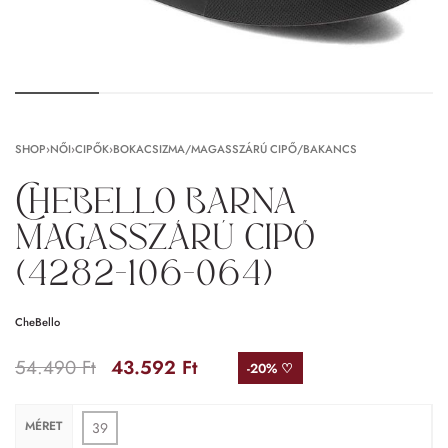
SHOP
›
NŐI
›
CIPŐK
›
BOKACSIZMA/MAGASSZÁRÚ CIPŐ/BAKANCS
CheBello Barna
magasszárú cipő
(4282-106-064)
CheBello
54.490
Ft
43.592
Ft
-20% ♡
MÉRET
39