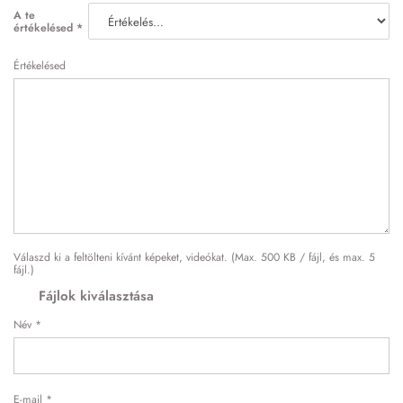
A te
értékelésed
*
Értékelésed
Válaszd ki a feltölteni kívánt képeket, videókat. (Max. 500 KB / fájl, és max. 5
fájl.)
Fájlok kiválasztása
Név
*
E-mail
*