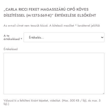
„CARLA RICCI FEKET MAGASSZÁRÚ CIPŐ KÖVES
DÍSZÍTÉSSEL (M-1375-569-K)” ÉRTÉKELÉSE ELSŐKÉNT
Az e-mail címet nem tesszük közzé.
A kötelező mezőket
*
karakterrel jelöltük
A te
értékelésed
*
Értékelésed
Válaszd ki a feltölteni kívánt képeket, videókat. (Max. 500 KB / fájl, és max. 5
fájl.)