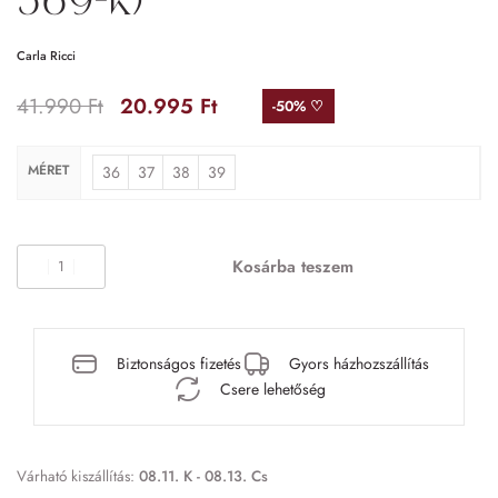
569-K)
Carla Ricci
41.990
Ft
20.995
Ft
-50% ♡
MÉRET
36
37
38
39
Kosárba teszem
Biztonságos fizetés
Gyors házhozszállítás
Csere lehetőség
Várható kiszállítás:
08.11. K - 08.13. Cs