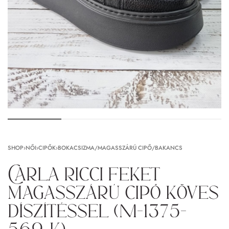
SHOP
›
NŐI
›
CIPŐK
›
BOKACSIZMA/MAGASSZÁRÚ CIPŐ/BAKANCS
Carla Ricci feket
magasszárú cipő köves
díszítéssel (M-1375-