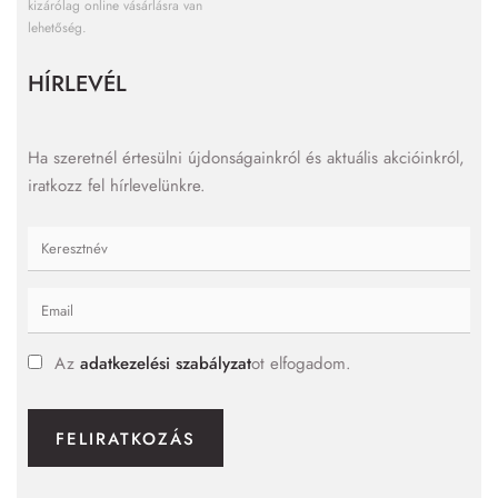
kizárólag online vásárlásra van
lehetőség.
HÍRLEVÉL
Ha szeretnél értesülni újdonságainkról és aktuális akcióinkról,
iratkozz fel hírlevelünkre.
Az
adatkezelési szabályzat
ot elfogadom.
FELIRATKOZÁS