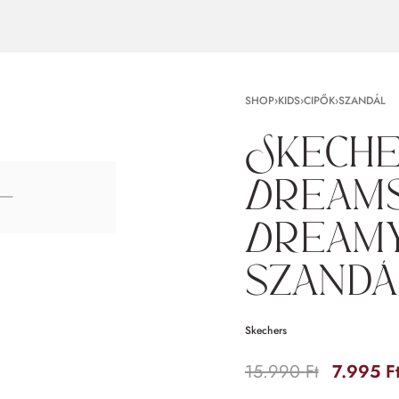
SHOP
›
KIDS
›
CIPŐK
›
SZANDÁL
Skeche
Dreams
Dreamy
szandá
Skechers
15.990
Ft
7.995
F