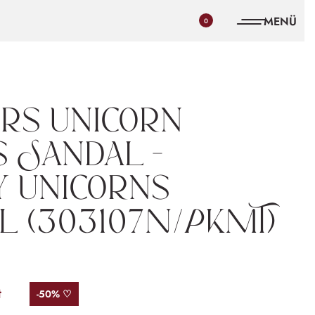
0
rs Unicorn
 Sandal –
 Unicorns
l (303107N/PKMT)
t
-50% ♡