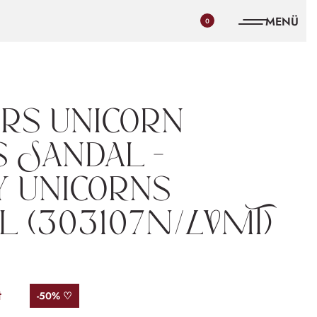
0
rs Unicorn
 Sandal –
 Unicorns
l (303107N/LVMT)
t
-50% ♡