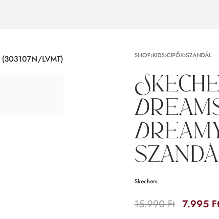
SHOP
›
KIDS
›
CIPŐK
›
SZANDÁL
Skeche
Dreams
Dreamy
szandá
Skechers
15.990
Ft
7.995
F