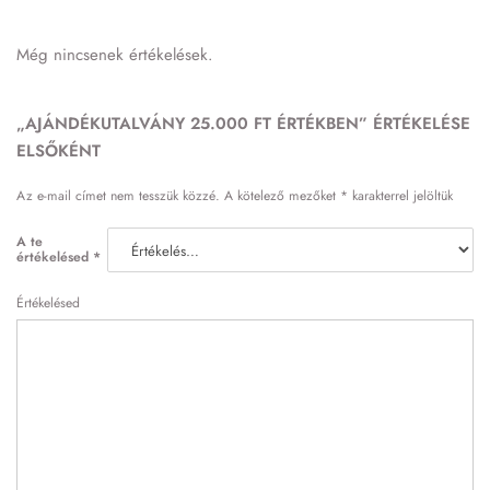
Még nincsenek értékelések.
„AJÁNDÉKUTALVÁNY 25.000 FT ÉRTÉKBEN” ÉRTÉKELÉSE
ELSŐKÉNT
Az e-mail címet nem tesszük közzé.
A kötelező mezőket
*
karakterrel jelöltük
A te
értékelésed
*
Értékelésed