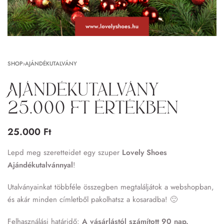
SHOP
›
AJÁNDÉKUTALVÁNY
Ajándékutalvány
25.000 Ft értékben
25.000
Ft
Lepd meg szeretteidet egy szuper
Lovely Shoes
Ajándékutalvánnyal
!
Utalványainkat többféle összegben megtaláljátok a webshopban,
és akár minden címletből pakolhatsz a kosaradba! 🙂
Felhasználási határidő:
A vásárlástól számított 90 nap.