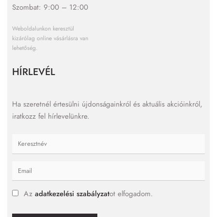
Szombat: 9:00 – 12:00
Weboldalunkon keresztül
kizárólag online vásárlásra van
lehetőség.
HÍRLEVÉL
Ha szeretnél értesülni újdonságainkról és aktuális akcióinkról,
iratkozz fel hírlevelünkre.
Az
adatkezelési szabályzat
ot elfogadom.