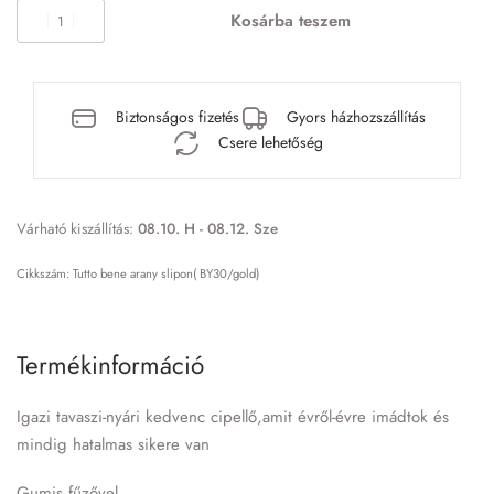
Kosárba teszem
Biztonságos fizetés
Gyors házhozszállítás
Csere lehetőség
Várható kiszállítás:
08.10. H - 08.12. Sze
Tutto bene arany slipon( BY30/gold)
Termékinformáció
Igazi tavaszi-nyári kedvenc cipellő,amit évről-évre imádtok és
mindig hatalmas sikere van
Gumis fűzővel