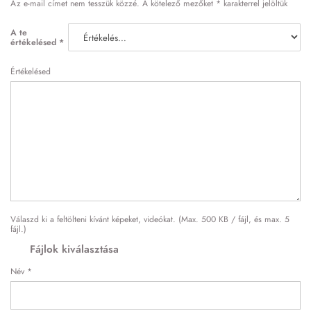
Az e-mail címet nem tesszük közzé.
A kötelező mezőket
*
karakterrel jelöltük
A te
értékelésed
*
Értékelésed
Válaszd ki a feltölteni kívánt képeket, videókat. (Max. 500 KB / fájl, és max. 5
fájl.)
Fájlok kiválasztása
Név
*