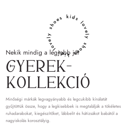
lovely shoes kids lovely shoes kids
Nekik mindig a legjobb jár
Gyerek­
kollekció
Minőségi márkák legvagyányabb és legcukibb kínálatát
gyűjtöttük össze, hogy a legkisebbek is megtalálják a tökéletes
ruhadarabokat, kiegészítőket, lábbelit és hátizsákot babától a
nagyiskolás korosztályig.