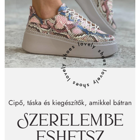
lovely shoes lovely shoes lovely shoes
Cipő, táska és kiegészítők, amikkel bátran
Szerelembe
eshetsz