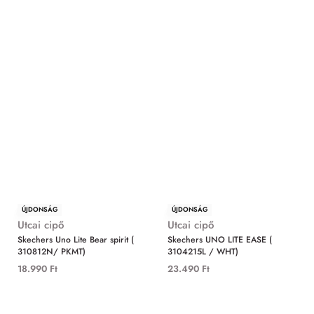
ÚJDONSÁG
ÚJDONSÁG
Utcai cipő
Utcai cipő
Skechers Uno Lite Bear spirit (
Skechers UNO LITE EASE (
310812N/ PKMT)
3104215L / WHT)
18.990
Ft
23.490
Ft