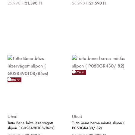
26.990
Ft
21.590
Ft
26.990
Ft
21.590
Ft
-20% ♡
-20% ♡
Utcai
Utcai
Tutto Bene bézs lézervágott
Tutto bene barna mintás slipon (
slipon ( G028490T08/Bézs)
P050GR430/ 82)