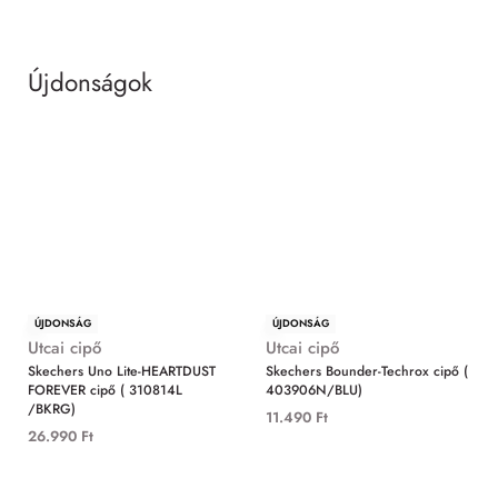
Újdonságok
MIND
ÚJDONSÁG
ÚJDONSÁG
Utcai cipő
Utcai cipő
Skechers Uno Lite-HEARTDUST
Skechers Bounder-Techrox cipő (
FOREVER cipő ( 310814L
403906N/BLU)
/BKRG)
11.490
Ft
26.990
Ft