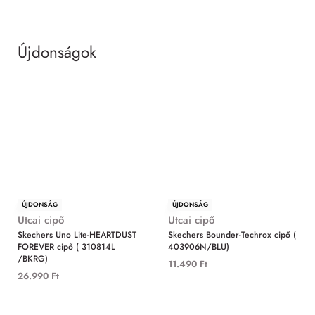
Újdonságok
MIND
ÚJDONSÁG
ÚJDONSÁG
Utcai cipő
Utcai cipő
Skechers Uno Lite-HEARTDUST
Skechers Bounder-Techrox cipő (
FOREVER cipő ( 310814L
403906N/BLU)
/BKRG)
11.490
Ft
26.990
Ft