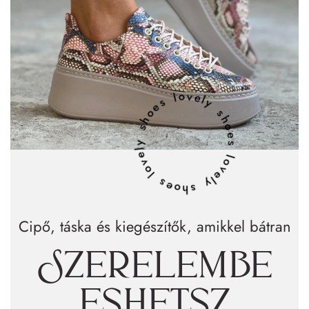
lovely shoes lovely shoes lovely shoes
Cipő, táska és kiegészítők, amikkel bátran
Szerelembe
eshetsz