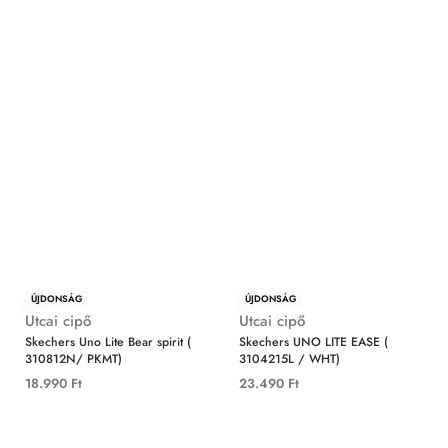
ÚJDONSÁG
ÚJDONSÁG
Utcai cipő
Utcai cipő
Skechers Uno Lite Bear spirit (
Skechers UNO LITE EASE (
310812N/ PKMT)
3104215L / WHT)
18.990
Ft
23.490
Ft