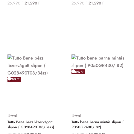
26.990
Ft
21.590
Ft
26.990
Ft
21.590
Ft
-20% ♡
-20% ♡
Utcai
Utcai
Tutto Bene bézs lézervágott
Tutto bene barna mintás slipon (
slipon ( G028490T08/Bézs)
P050GR430/ 82)