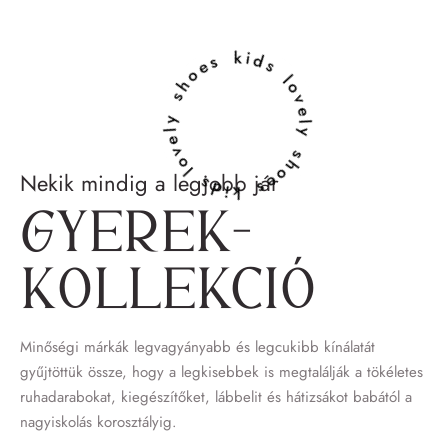
lovely shoes kids lovely shoes kids
Nekik mindig a legjobb jár
Gyerek­
kollekció
Minőségi márkák legvagyányabb és legcukibb kínálatát
gyűjtöttük össze, hogy a legkisebbek is megtalálják a tökéletes
ruhadarabokat, kiegészítőket, lábbelit és hátizsákot babától a
nagyiskolás korosztályig.