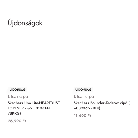
Újdonságok
MIND
ÚJDONSÁG
ÚJDONSÁG
Utcai cipő
Utcai cipő
Skechers Uno Lite-HEARTDUST
Skechers Bounder-Techrox cipő (
FOREVER cipő ( 310814L
403906N/BLU)
/BKRG)
11.490
Ft
26.990
Ft