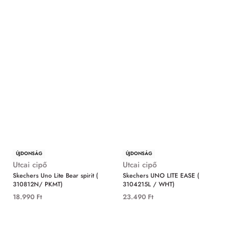
ÚJDONSÁG
ÚJDONSÁG
Utcai cipő
Utcai cipő
Skechers Uno Lite Bear spirit (
Skechers UNO LITE EASE (
310812N/ PKMT)
3104215L / WHT)
18.990
Ft
23.490
Ft