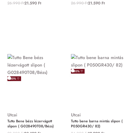
26.990
Ft
21.590
Ft
26.990
Ft
21.590
Ft
-20% ♡
-20% ♡
Utcai
Utcai
Tutto Bene bézs lézervágott
Tutto bene barna mintás slipon (
slipon ( G028490T08/Bézs)
P050GR430/ 82)