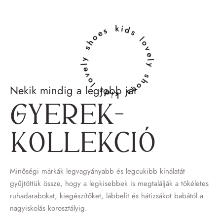
lovely shoes kids lovely shoes kids
Nekik mindig a legjobb jár
Gyerek­
kollekció
Minőségi márkák legvagyányabb és legcukibb kínálatát
gyűjtöttük össze, hogy a legkisebbek is megtalálják a tökéletes
ruhadarabokat, kiegészítőket, lábbelit és hátizsákot babától a
nagyiskolás korosztályig.