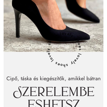
lovely shoes lovely shoes lovely shoes
Cipő, táska és kiegészítők, amikkel bátran
Szerelembe
eshetsz