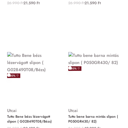
26.990
Ft
21.590
Ft
26.990
Ft
21.590
Ft
-20% ♡
-20% ♡
Utcai
Utcai
Tutto Bene bézs lézervágott
Tutto bene barna mintás slipon (
slipon ( G028490T08/Bézs)
P050GR430/ 82)