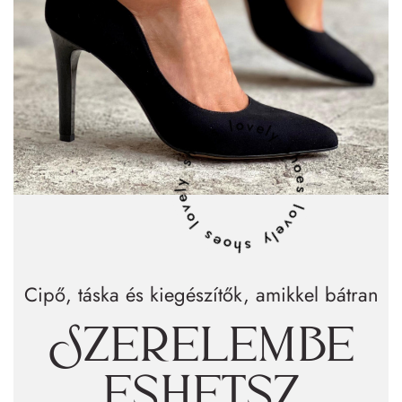
lovely shoes lovely shoes lovely shoes
Cipő, táska és kiegészítők, amikkel bátran
Szerelembe
eshetsz