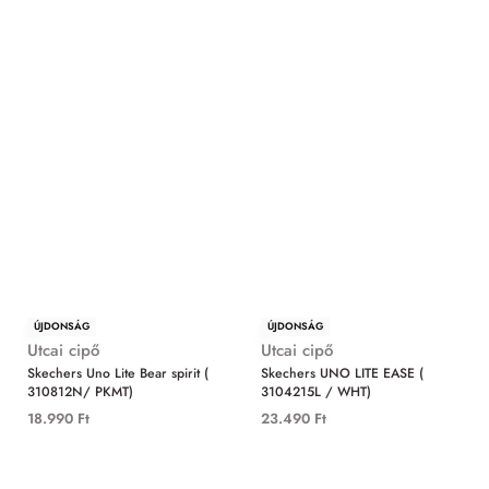
ÚJDONSÁG
ÚJDONSÁG
Utcai cipő
Utcai cipő
Skechers Uno Lite Bear spirit (
Skechers UNO LITE EASE (
310812N/ PKMT)
3104215L / WHT)
18.990
Ft
23.490
Ft