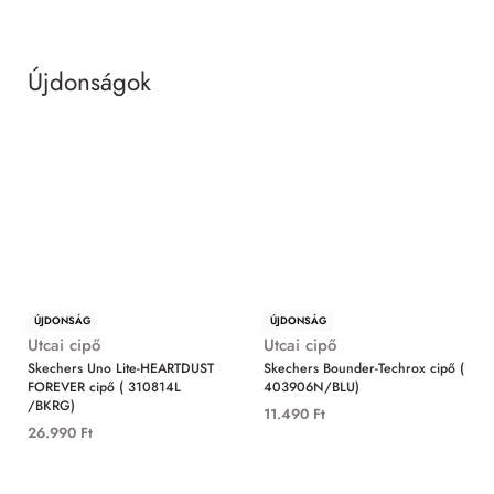
Újdonságok
MIND
ÚJDONSÁG
ÚJDONSÁG
Utcai cipő
Utcai cipő
Skechers Uno Lite-HEARTDUST
Skechers Bounder-Techrox cipő (
FOREVER cipő ( 310814L
403906N/BLU)
/BKRG)
11.490
Ft
26.990
Ft