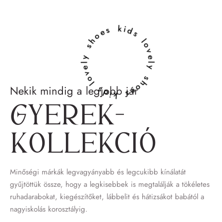
lovely shoes kids lovely shoes kids
Nekik mindig a legjobb jár
Gyerek­
kollekció
Minőségi márkák legvagyányabb és legcukibb kínálatát
gyűjtöttük össze, hogy a legkisebbek is megtalálják a tökéletes
ruhadarabokat, kiegészítőket, lábbelit és hátizsákot babától a
nagyiskolás korosztályig.