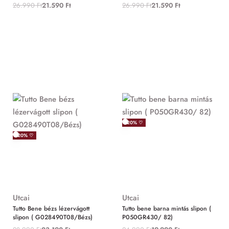
26.990
Ft
21.590
Ft
26.990
Ft
21.590
Ft
-20% ♡
-20% ♡
Utcai
Utcai
Tutto Bene bézs lézervágott
Tutto bene barna mintás slipon (
slipon ( G028490T08/Bézs)
P050GR430/ 82)