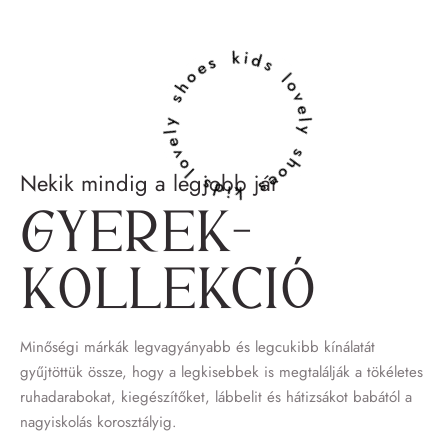
lovely shoes kids lovely shoes kids
Nekik mindig a legjobb jár
Gyerek­
kollekció
Minőségi márkák legvagyányabb és legcukibb kínálatát
gyűjtöttük össze, hogy a legkisebbek is megtalálják a tökéletes
ruhadarabokat, kiegészítőket, lábbelit és hátizsákot babától a
nagyiskolás korosztályig.