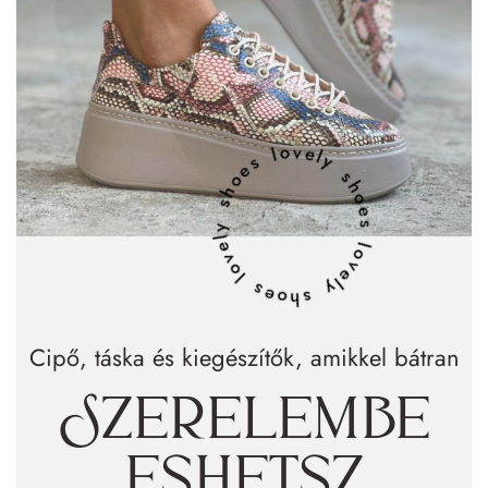
lovely shoes lovely shoes lovely shoes
Cipő, táska és kiegészítők, amikkel bátran
Szerelembe
eshetsz