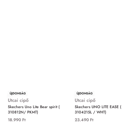
ÚJDONSÁG
ÚJDONSÁG
Utcai cipő
Utcai cipő
Skechers Uno Lite Bear spirit (
Skechers UNO LITE EASE (
310812N/ PKMT)
3104215L / WHT)
18.990
Ft
23.490
Ft