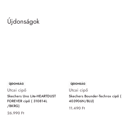
Újdonságok
MIND
ÚJDONSÁG
ÚJDONSÁG
Utcai cipő
Utcai cipő
Skechers Uno Lite-HEARTDUST
Skechers Bounder-Techrox cipő (
FOREVER cipő ( 310814L
403906N/BLU)
/BKRG)
11.490
Ft
26.990
Ft