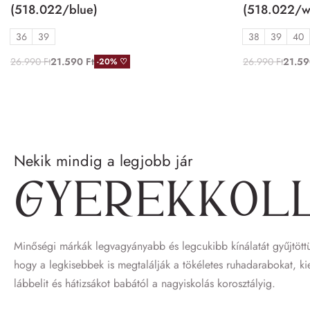
(518.022/blue)
(518.022/w
36
39
38
39
40
26.990
Ft
21.590
Ft
26.990
Ft
21.5
-20% ♡
Nekik mindig a legjobb jár
Gyerek­kol
Minőségi márkák legvagyányabb és legcukibb kínálatát gyűjtöttü
hogy a legkisebbek is megtalálják a tökéletes ruhadarabokat, ki
lábbelit és hátizsákot babától a nagyiskolás korosztályig.