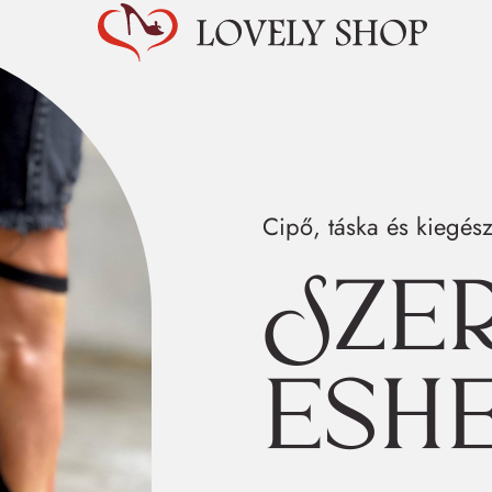
Cipő, táska és kiegész
Sze
esh