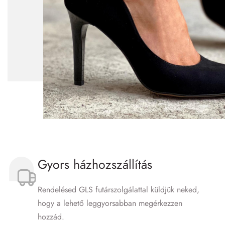
Gyors házhozszállítás
Rendelésed GLS futár­szolgálattal küldjük neked,
hogy a lehető leggyorsabban megérkezzen
hozzád.