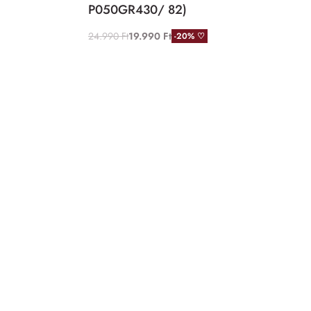
P050GR430/ 82)
24.990
Ft
19.990
Ft
-20% ♡