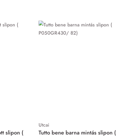
MIND
Utcai
t slipon (
Tutto bene barna mintás slipon (