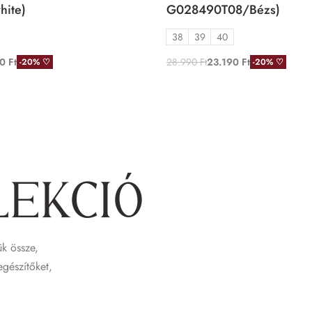
hite)
G028490T08/Bézs)
38
39
40
90
Ft
28.990
Ft
23.190
Ft
-20% ♡
-20% ♡
lekció
k össze,
egészítőket,