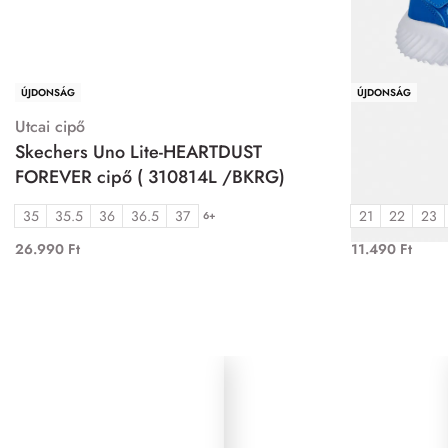
ÚJDONSÁG
ÚJDONSÁG
Utcai cipő
Utcai cipő
Skechers Uno Lite-HEARTDUST
Skechers Bo
FOREVER cipő ( 310814L /BKRG)
403906N/B
35
35.5
36
36.5
37
21
22
23
6+
26.990
Ft
11.490
Ft