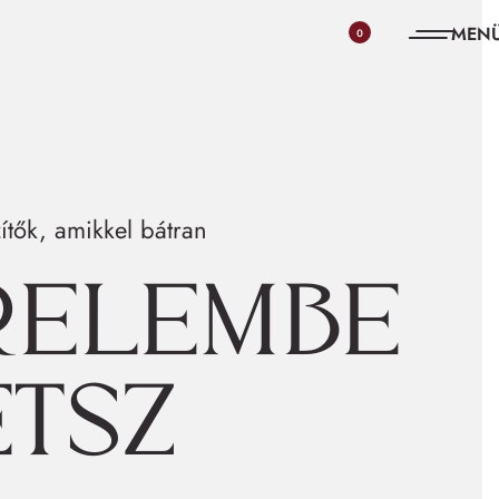
0
ítők, amikkel bátran
relembe
etsz