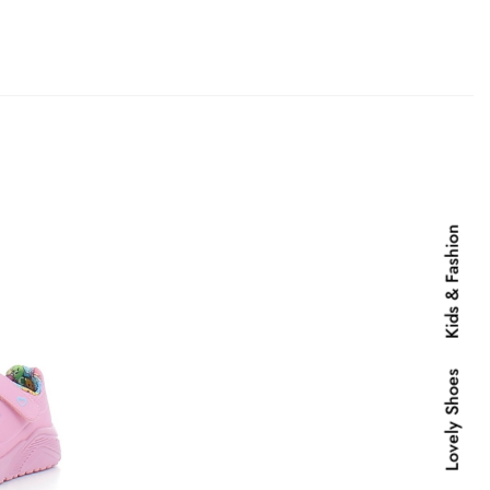
MIND
Kids & Fashion
Lovely Shoes