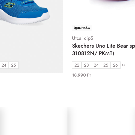
ÚJDONSÁG
Utcai cipő
under-Techrox cipő (
Skechers Uno Lite Bear spi
LU)
310812N/ PKMT)
24
25
22
23
24
25
26
1+
1+
18.990
Ft