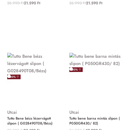
26.990
Ft
21.590
Ft
26.990
Ft
21.590
Ft
-20% ♡
-20% ♡
Utcai
Utcai
Tutto Bene bézs lézervágott
Tutto bene barna mintás slipon (
slipon ( G028490T08/Bézs)
P050GR430/ 82)