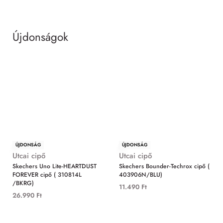
Újdonságok
MIND
ÚJDONSÁG
ÚJDONSÁG
Utcai cipő
Utcai cipő
Skechers Uno Lite-HEARTDUST
Skechers Bounder-Techrox cipő (
FOREVER cipő ( 310814L
403906N/BLU)
/BKRG)
11.490
Ft
26.990
Ft