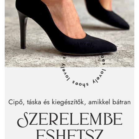
lovely shoes lovely shoes lovely shoes
Cipő, táska és kiegészítők, amikkel bátran
Szerelembe
eshetsz