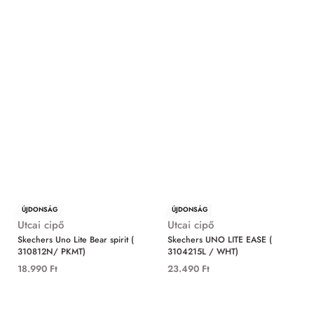
ÚJDONSÁG
ÚJDONSÁG
Utcai cipő
Utcai cipő
Skechers Uno Lite Bear spirit (
Skechers UNO LITE EASE (
310812N/ PKMT)
3104215L / WHT)
18.990
Ft
23.490
Ft