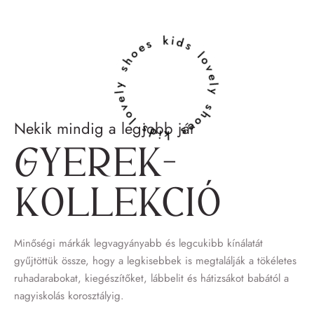
lovely shoes kids lovely shoes kids
Nekik mindig a legjobb jár
Gyerek­
kollekció
Minőségi márkák legvagyányabb és legcukibb kínálatát
gyűjtöttük össze, hogy a legkisebbek is megtalálják a tökéletes
ruhadarabokat, kiegészítőket, lábbelit és hátizsákot babától a
nagyiskolás korosztályig.