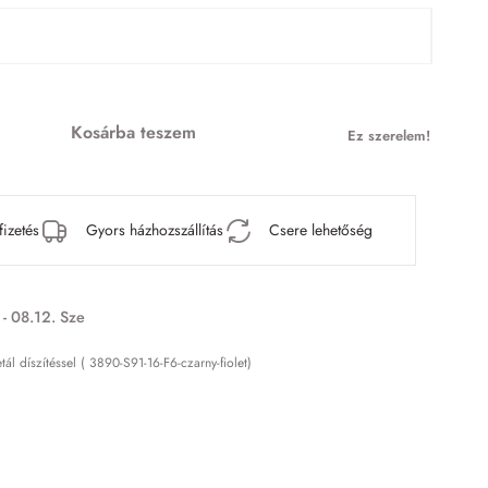
Kosárba teszem
Ez szerelem!
fizetés
Gyors házhozszállítás
Csere lehetőség
 - 08.12. Sze
l díszítéssel ( 3890-S91-16-F6-czarny-fiolet)