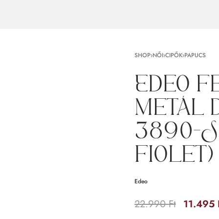
SHOP
›
NŐI
›
CIPŐK
›
PAPUCS
Edeo f
metál d
3890-S
fiolet)
Edeo
22.990
Ft
11.495