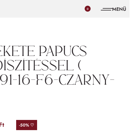
0
ekete papucs
íszítéssel (
91-16-F6-czarny-
Ft
-50% ♡