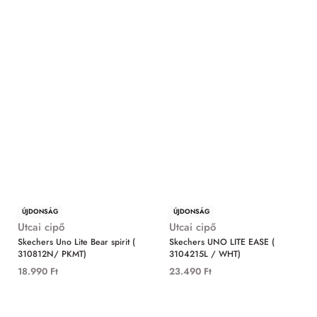
ÚJDONSÁG
ÚJDONSÁG
Utcai cipő
Utcai cipő
Skechers Uno Lite Bear spirit (
Skechers UNO LITE EASE (
310812N/ PKMT)
3104215L / WHT)
18.990
Ft
23.490
Ft