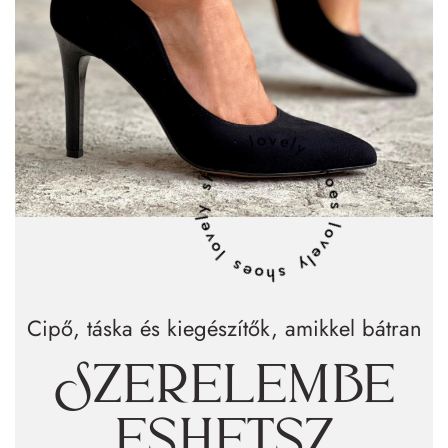
lovely shoes lovely shoes lovely shoes
Cipő, táska és kiegészítők, amikkel bátran
Szerelembe
eshetsz