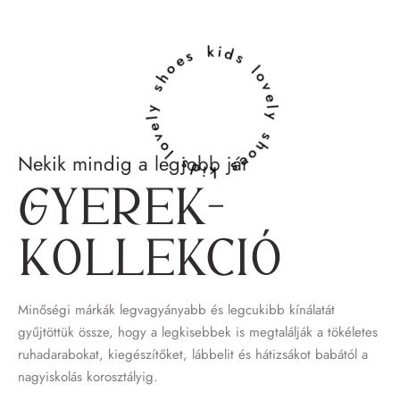
lovely shoes kids lovely shoes kids
Nekik mindig a legjobb jár
Gyerek­
kollekció
Minőségi márkák legvagyányabb és legcukibb kínálatát
gyűjtöttük össze, hogy a legkisebbek is megtalálják a tökéletes
ruhadarabokat, kiegészítőket, lábbelit és hátizsákot babától a
nagyiskolás korosztályig.