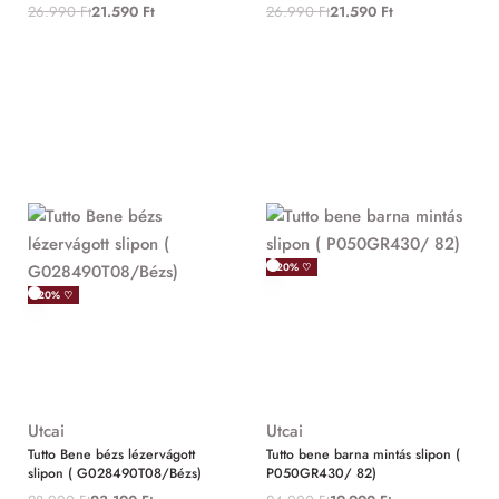
26.990
Ft
21.590
Ft
26.990
Ft
21.590
Ft
-20% ♡
-20% ♡
Utcai
Utcai
Tutto Bene bézs lézervágott
Tutto bene barna mintás slipon (
slipon ( G028490T08/Bézs)
P050GR430/ 82)