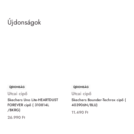
Újdonságok
MIND
ÚJDONSÁG
ÚJDONSÁG
Utcai cipő
Utcai cipő
Skechers Uno Lite-HEARTDUST
Skechers Bounder-Techrox cipő (
FOREVER cipő ( 310814L
403906N/BLU)
/BKRG)
11.490
Ft
26.990
Ft