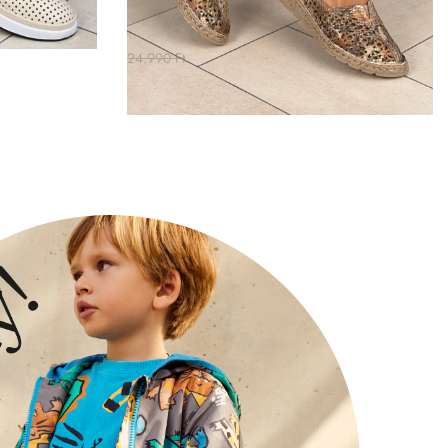
P050GR430/ 82)
24.990
Ft
19.990
Ft
-20% ♡