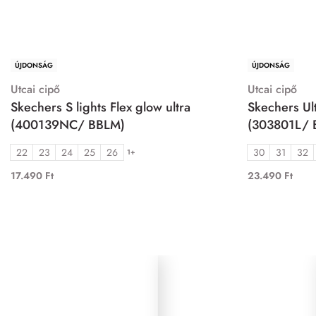
ÚJDONSÁG
ÚJDONSÁG
Utcai cipő
Utcai cipő
Skechers S lights Flex glow ultra
Skechers Ult
(400139NC/ BBLM)
(303801L/ 
22
23
24
25
26
30
31
32
1+
17.490
Ft
23.490
Ft