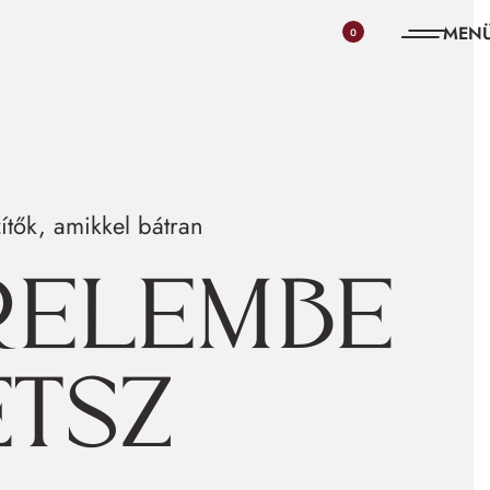
0
ítők, amikkel bátran
relembe
etsz