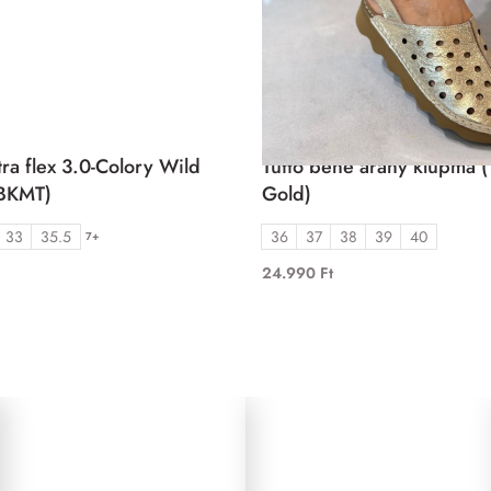
Szandál
ra flex 3.0-Colory Wild
Tutto bene arany klupma 
BKMT)
Gold)
33
35.5
36
37
38
39
40
7+
24.990
Ft