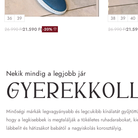
(518.022/blue)
(518.022/w
36
39
38
39
40
26.990
Ft
21.590
Ft
26.990
Ft
21.5
-20% ♡
Nekik mindig a legjobb jár
Gyerek­kol
Minőségi márkák legvagyányabb és legcukibb kínálatát gyűjtöttü
hogy a legkisebbek is megtalálják a tökéletes ruhadarabokat, ki
lábbelit és hátizsákot babától a nagyiskolás korosztályig.