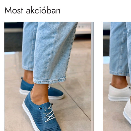
Most akcióban
Utcai
Utcai
Tutto Bene kék lézervágott cipő
Tutto Bene 