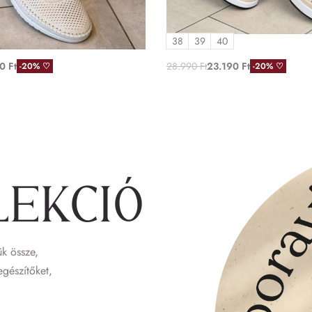
hite)
G028490T08/Bézs)
38
39
40
90
Ft
28.990
Ft
23.190
Ft
-20% ♡
-20% ♡
lekció
k össze,
egészítőket,