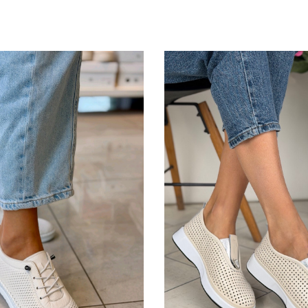
Utcai
fehér lézervágott cipő
Tutto Bene bézs lézervágot