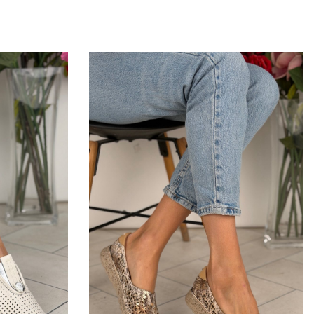
MIND
Utcai
t slipon (
Tutto bene barna mintás slipon (