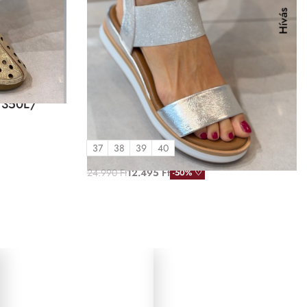
Hívás
Szandál
( 350L/
Tutto bene ezüst szandál gumis
betéttel ( 267493/silver)
37
38
39
40
24.990
Ft
12.495
Ft
-50% ♡