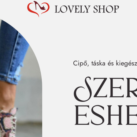
Cipő, táska és kiegész
Sze
esh